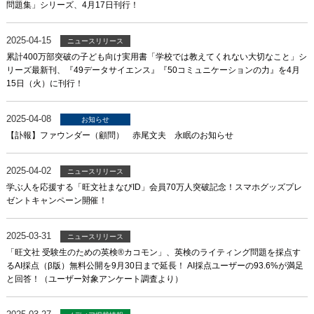
問題集」シリーズ、4月17日刊行！
2025-04-15
ニュースリリース
累計400万部突破の子ども向け実用書「学校では教えてくれない大切なこと」シ
リーズ最新刊、『49データサイエンス』『50コミュニケーションの力』を4月
15日（火）に刊行！
2025-04-08
お知らせ
【訃報】ファウンダー（顧問） 赤尾文夫 永眠のお知らせ
2025-04-02
ニュースリリース
学ぶ人を応援する「旺文社まなびID」会員70万人突破記念！スマホグッズプレ
ゼントキャンペーン開催！
2025-03-31
ニュースリリース
「旺文社 受験生のための英検®カコモン」、英検のライティング問題を採点す
るAI採点（β版）無料公開を9月30日まで延長！ AI採点ユーザーの93.6%が満足
と回答！（ユーザー対象アンケート調査より）