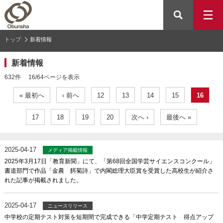
トップ
新着情報
新着情報
632件 16/64ページを表示
« 最初へ
‹ 前へ
12
13
14
15
16
17
18
19
20
次へ ›
最後へ »
2025-04-17
メディア掲載情報
2025年3月17日「教育新聞」にて、「第68回全国学芸サイエンスコンクール」
書道部門で作品「金農 餌菊詩」で内閣総理大臣賞を受賞した高校生が紹介さ
れた記事が掲載されました。
2025-04-17
ニュースリリース
中学校の定期テスト対策を短期間で完成できる「中学定期テスト 得点アップ