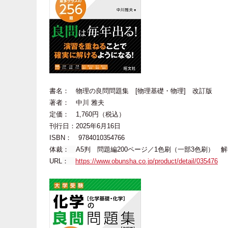
書名： 物理の良問問題集 [物理基礎・物理] 改訂版
著者： 中川 雅夫
定価： 1,760円（税込）
刊行日：2025年6月16日
ISBN： 9784010354766
体裁
：
A5判 問題編200ページ／1色刷（一部3色刷） 解
URL
：
https://www.obunsha.co.jp/product/detail/035476