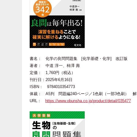
書名： 化学の良問問題集 [化学基礎・化学] 改訂版
著者： 中道 淳一、柿澤 壽
定価： 1,760円（税込）
刊行日：2025年6月16日
ISBN： 9784010354773
体裁
：
A5判 問題編240ページ／1色刷（一部3色刷） 解
URL：
https://www.obunsha.co.jp/product/detail/035477