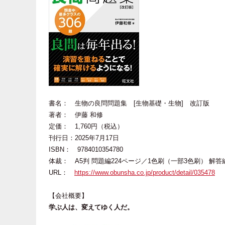
書名： 生物の良問問題集 [生物基礎・生物] 改訂版
著者： 伊藤 和修
定価： 1,760円（税込）
刊行日：2025年7月17日
ISBN： 9784010354780
体裁： A5判 問題編224ページ／1色刷（一部3色刷） 解答
URL：
https://www.obunsha.co.jp/product/detail/035478
【会社概要】
学ぶ人は、変えてゆく人だ。