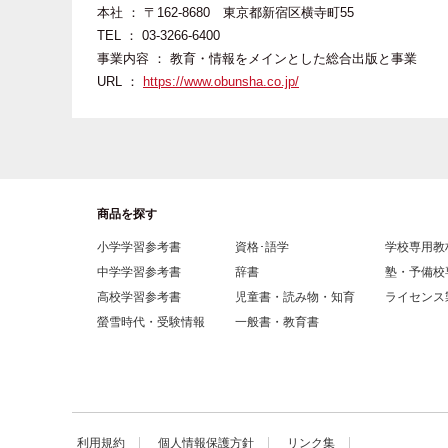
本社 ： 〒162-8680 東京都新宿区横寺町55
TEL ： 03-3266-6400
事業内容 ： 教育・情報をメインとした総合出版と事業
URL ：
https://www.obunsha.co.jp/
商品を探す
小学学習参考書
資格･語学
学校専用教
中学学習参考書
辞書
塾・予備校
高校学習参考書
児童書・読み物・知育
ライセンス
螢雪時代・受験情報
一般書・教育書
利用規約
個人情報保護方針
リンク集