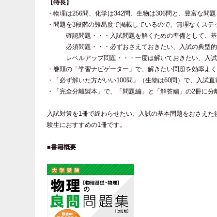
【特長】
・物理は256問、化学は342問、生物は306問と、豊富な問
・問題を3段階の難易度で掲載しているので、無理なくステ
確認問題・・・入試問題を解くための準備として、基
必須問題・・・必ずおさえておきたい、入試の典型的
レベルアップ問題・・・一度は解いておきたい、入試
・巻頭の「学習ナビゲーター」で、解きたい問題を効率よく
・「必ず解いた方がいい100問」（生物は60問）で、入試
・「完全分離製本」で、「問題編」と「解答編」の2冊に分
入試対策を1冊で終わらせたい、入試の基本問題をおさえた
験生におすすめの1冊です。
■書籍概要