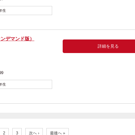
年生
オンデマンド版）
詳細を見る
きお 絵
99
年生
2
3
次へ ›
最後へ »