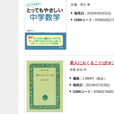
佐藤 寿之 著
発売日 :
2016年04月01日
ISBNコード :
9784016527
若人におくることば(オ
赤尾 好夫 作
価格 :
1,980円（税込）
発売日 :
2013年07月29日
ISBNコード :
97840176400