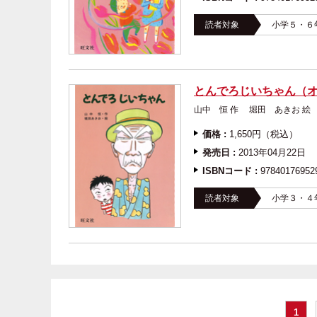
読者対象
小学５・６
とんでろじいちゃん（
山中 恒 作 堀田 あ
価格 :
1,650円（税込）
発売日 :
2013年04月22日
ISBNコード :
97840176952
読者対象
小学３・４
1