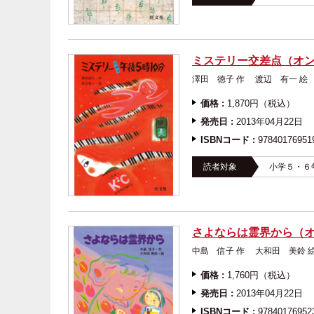
ミステリー交差点（オ
澤田 徳子 作 渡辺 
価格 :
1,870円（税込）
発売日 :
2013年04月22日
ISBNコード :
97840176951
読者対象
小学５・６
さよならは霊界から（
中島 信子 作 大和田
価格 :
1,760円（税込）
発売日 :
2013年04月22日
ISBNコード :
97840176952