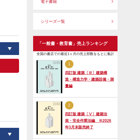
電子書籍
シリーズ一覧
「一般書・教育書」売上ランキング
全国の書店での最近1ヶ月の売上部数をもとに集計
1
四訂版 建築〔Ⅲ〕建築構
造・構造力学・建築設備・測
量編
2
四訂版 建築〔Ⅴ〕建築法
規・安全作業法編 ※2026
年3月末販売終了