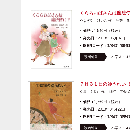
くららおばさんは魔法使
やなぎや けいこ 作 守
価格 :
1,540円（税込）
発売日 :
2013年05月07日
ISBNコード :
97840176949
読者対象
小学３・４
７月３１日のゆうれい
立原 えりか 作 細江
価格 :
1,760円（税込）
発売日 :
2013年04月22日
ISBNコード :
97840176950
読者対象
小学３・４