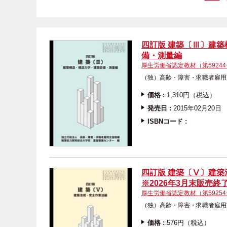
四訂版 建築〔Ⅲ〕建
備・測量編
厚生労働省認定教材（第5924
（独）高齢・障害・求職
価格 :
1,310円（税込）
発売日 :
2015年02月20日
ISBNコード :
四訂版 建築〔Ⅴ〕建
※2026年3月末販売終
厚生労働省認定教材（第5925
（独）高齢・障害・求職
価格 :
576円（税込）