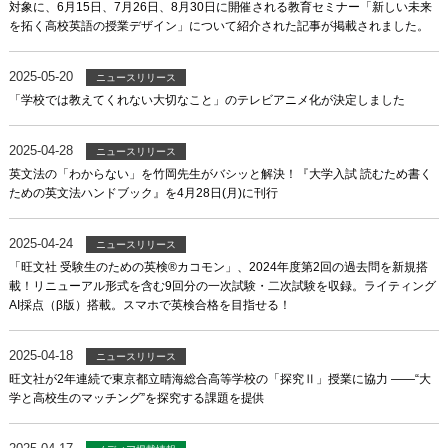
対象に、6月15日、7月26日、8月30日に開催される教育セミナー「新しい未来
を拓く高校英語の授業デザイン」について紹介された記事が掲載されました。
2025-05-20
ニュースリリース
「学校では教えてくれない大切なこと」のテレビアニメ化が決定しました
2025-04-28
ニュースリリース
英文法の「わからない」を竹岡先生がバシッと解決！『大学入試 読むため書く
ための英文法ハンドブック』を4月28日(月)に刊行
2025-04-24
ニュースリリース
「旺文社 受験生のための英検®カコモン」、2024年度第2回の過去問を新規搭
載！リニューアル形式を含む9回分の一次試験・二次試験を収録。ライティング
AI採点（β版）搭載。スマホで英検合格を目指せる！
2025-04-18
ニュースリリース
旺文社が2年連続で東京都立晴海総合高等学校の「探究Ⅱ」授業に協力 ――“大
学と高校生のマッチング”を探究する課題を提供