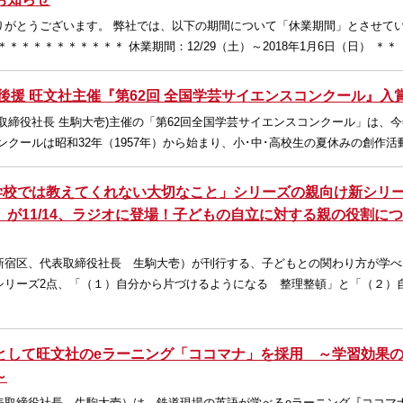
りがとうございます。 弊社では、以下の期間について「休業期間」とさせて
＊＊＊＊＊＊＊＊＊ 休業期間：12/29（土）～2018年1月6日（日） ＊＊
後援 旺文社主催『第62回 全国学芸サイエンスコンクール』入
取締役社長 生駒大壱)主催の「第62回全国学芸サイエンスコンクール」は、
ンクールは昭和32年（1957年）から始まり、小･中･高校生の夏休みの創作活
「学校では教えてくれない大切なこと」シリーズの親向け新シリ
が11/14、ラジオに登場！子どもの自立に対する親の役割に
新宿区、代表取締役社長 生駒大壱）が刊行する、子どもとの関わり方が学べ
シリーズ2点、「（１）自分から片づけるようになる 整理整頓」と「（２）
として旺文社のeラーニング「ココマナ」を採用 ～学習効果
～
表取締役社長 生駒大壱）は、鉄道現場の英語が学べるeラーニング『ココマナ