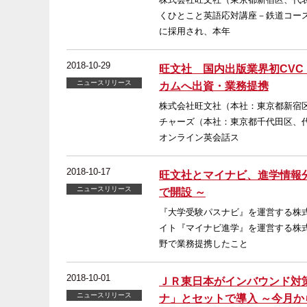
くひとこと英語応対講座－鉄道コー
に採用され、本年
2018-10-29
旺文社 国内出版業界初CV
ニュースリリース
カムへ出資・業務提携
株式会社旺文社（本社：東京都新宿
チャーズ（本社：東京都千代田区、
オンライン英会話ス
2018-10-17
旺文社とマイナビ、進学情報分
ニュースリリース
で開設 ～
『大学受験パスナビ』を運営する株
イト『マイナビ進学』を運営する株
野で業務提携したこと
2018-10-01
ＪＲ東日本がインバウンド対
ニュースリリース
ナ」とセットで導入 ～今月