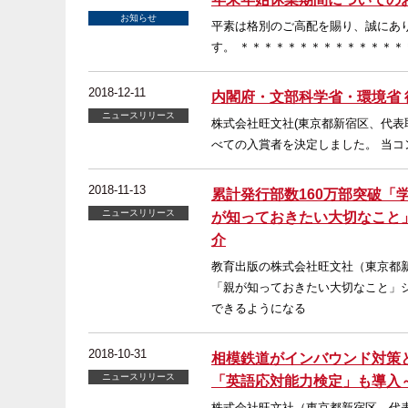
お知らせ
平素は格別のご高配を賜り、誠にあ
す。 ＊＊＊＊＊＊＊＊＊＊＊＊＊＊＊＊
2018-12-11
内閣府・文部科学省・環境省 
ニュースリリース
株式会社旺文社(東京都新宿区、代表
べての入賞者を決定しました。 当コ
2018-11-13
累計発行部数160万部突破
ニュースリリース
が知っておきたい大切なこと」
介
教育出版の株式会社旺文社（東京都
「親が知っておきたい大切なこと」
できるようになる
2018-10-31
相模鉄道がインバウンド対策
ニュースリリース
「英語応対能力検定」も導入
株式会社旺文社（東京都新宿区、代