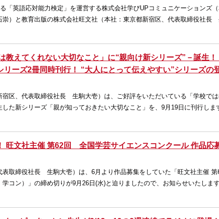
測る「英語応対能力検定」を運営する株式会社学びUPコミュニケーションズ
石崇）と教育出版の株式会社旺文社（本社：東京都新宿区、代表取締役社長 
では教えてくれない大切なこと」に“親向け新シリーズ”－誕生！
リーズ2冊同時刊行！ “大人にとって伝えやすい”シリーズの
新宿区、代表取締役社長 生駒大壱）は、ご好評をいただいている「学校では
した新シリーズ「親が知っておきたい大切なこと」を、9月19日に刊行します
 旺文社主催 第62回 全国学芸サイエンスコンクール 作品応
表取締役社長 生駒大壱）は、6月より作品募集をしていた「旺文社主催 第6
学コン）」の締め切りが9月26日(水)と迫りましたので、お知らせいたします