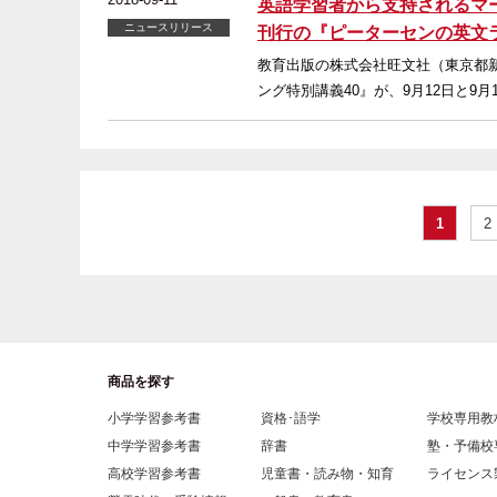
英語学習者から支持されるマー
ニュースリリース
刊行の『ピーターセンの英文
教育出版の株式会社旺文社（東京都
ング特別講義40』が、9月12日と9月
1
2
商品を探す
小学学習参考書
資格･語学
学校専用教
中学学習参考書
辞書
塾・予備校
高校学習参考書
児童書・読み物・知育
ライセンス