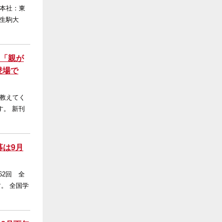
（本社：東
生駒大
 「親が
登場で
教えてく
。 新刊
募は9月
2回 全
。 全国学