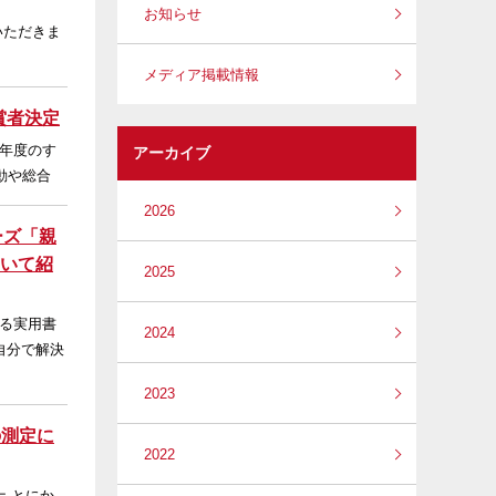
お知らせ
いただきま
メディア掲載情報
賞者決定
今年度のす
アーカイブ
動や総合
2026
ーズ「親
ついて紹
2025
る実用書
2024
自分で解決
2023
の測定に
2022
 とにか