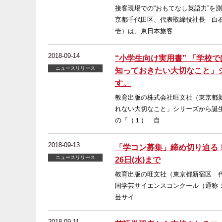
接客現場での“おもてなし英語力”を
京都千代田区、代表取締役社長 白
壱）は、東日本旅客
2018-09-14
“小学生向け実用書” 「学校
ニュースリリース
知っておきたい大切なこと」シ
す。
教育出版の株式会社旺文社（東京都
れない大切なこと」シリーズから誕生
の『（１） 自
2018-09-13
「学コン募集」締め切り迫る！
ニュースリリース
26日(水)まで
教育出版の旺文社（東京都新宿区 代
国学芸サイエンスコンクール（通称：
芸サイ
2018-09-11