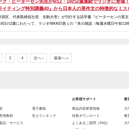
ク・ピーターセン先生が9/12・19の2週連続でラジオに登場！
ライティング特別講義40』から日本人の英作文の特徴的なミス
新宿区、代表取締役社長 生駒大壱）が刊行する語学書『ピーターセンの英文
19日の2週にわたって、ラジオNIKKEI第１の『本の雑談（毎週水曜日午前11時
3
4
次へ ›
最後へ »
お客様サポート
教
材
電子書籍
商品内容変更情報
大
専用教材
売上ランキング
特典ダウンロード
教
製品・サービス
よくあるご質問（FAQ）
大