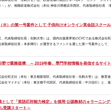
ス－』が、相模鉄道株式会社（本社:神奈川県横浜市西区、代表取締役社長 
C（※）の第一号案件として 子供向けオンライン英会話スクー
区、代表取締役社長：生駒大壱）は、国内出版業界初のCVCである株式会社
代表取締役社長：本多輝行）が運営するファンドを通じた第一号案件として、
野で業務提携 ～ 2019年春、専門学校情報を発信するサイ
式会社旺文社（本社：東京都新宿区、代表取締役社長：生駒大壱）は、教育進
式会社マイナビ（本社：東京都千代田区、代表取締役社長：中川信行）と、進
策として「英語応対能力検定」を採用 公認教材のｅラーニング
から受講スタート～