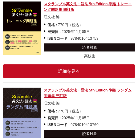
スクランブル英文法・語法 5th Edition 準拠 トレーニ
ング問題集 四訂版
旺文社 編
価格 :
770円（税込）
発売日 :
2025年11月05日
ISBNコード :
9784010413753
読者対象
高校生
詳細を見る
スクランブル英文法・語法 5th Edition 準拠 ランダム
問題集 三訂版
旺文社 編
価格 :
770円（税込）
発売日 :
2025年11月05日
ISBNコード :
9784010413760
読者対象