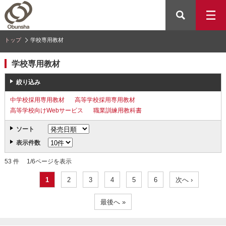
トップ
学校専用教材
学校専用教材
絞り込み
中学校採用専用教材
高等学校採用専用教材
高等学校向けWebサービス
職業訓練用教科書
ソート
表示件数
53 件 1/6ページを表示
1
2
3
4
5
6
次へ ›
最後へ »