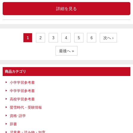
詳細を見る
1
2
3
4
5
6
次へ ›
最後へ »
商品カテゴリ
小学学習参考書
中学学習参考書
高校学習参考書
螢雪時代・受験情報
資格･語学
辞書
児童書・読み物・知育