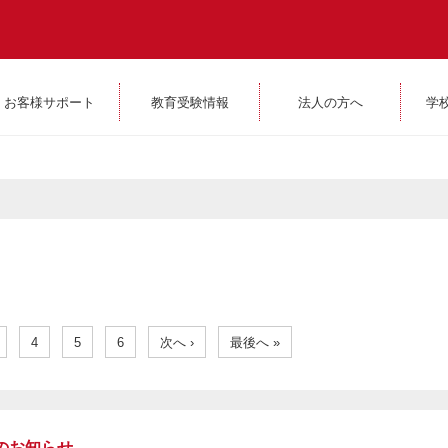
お客様サポート
教育受験情報
法人の方へ
学
4
5
6
次へ ›
最後へ »
間のお知らせ