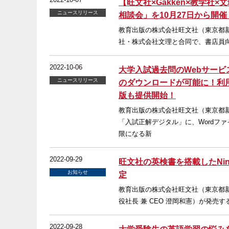
【旺文社×Gakken×教学社
ニュースリリース
相談会」を10月27日から開
教育出版の株式会社旺文社（東京都新
社・株式会社文理と合同で、書店員向け「
2022-10-06
大学入試過去問のWebサービ
ニュースリリース
のダウンロードが可能に！利
版も提供開始！
教育出版の株式会社旺文社（東京都新
「入試正解デジタル」に、Wordフ
限になる新
2022-09-29
旺文社の英検書を搭載したNin
お知らせ
定
教育出版の株式会社旺文社（東京都
役社長 兼 CEO 澄岡和憲）が発売する
2022-09-28