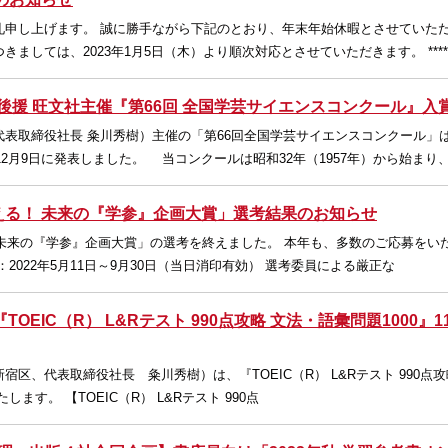
礼申し上げます。 誠に勝手ながら下記のとおり、年末年始休暇とさせていた
ましては、2023年1月5日（木）より順次対応とさせていただきます。 ****
後援 旺文社主催『第66回 全国学芸サイエンスコンクール』入
表取締役社長 粂川秀樹）主催の「第66回全国学芸サイエンスコンクール」
12月9日に発表しました。 当コンクールは昭和32年（1957年）から始まり
える！ 未来の『学参』企画大賞」選考結果のお知らせ
 未来の『学参』企画大賞」の選考を終えました。 本年も、多数のご応募をい
2022年5月11日～9月30日（当日消印有効） 選考委員による厳正な
EIC（R） L&Rテスト 990点攻略 文法・語彙問題1000』1
区、代表取締役社長 粂川秀樹）は、『TOEIC（R） L&Rテスト 990点攻
します。 【TOEIC（R） L&Rテスト 990点