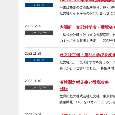
お知らせ
平素は格別のご高配を賜り、厚く御
旺文社サイトからのお問い合わせにつき
2022-12-09
内閣府・文部科学省・環境省 
ニュースリリース
株式会社旺文社（東京都新宿区、代
のすべての入賞者を決定し、2022年
2022-11-29
旺文社主催「第3回 学びを変
お知らせ
旺文社は、「第3回 学びを変える！
ありがとうございました。 募集期間：
2022-11-16
濵﨑潤之輔先生と徹底攻略！『TO
ニュースリリース
刊行
教育出版の株式会社旺文社（東京都新宿
語彙問題1000』を11月22日に刊行いた
2022-10-07