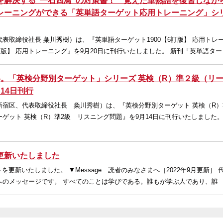
を解決する“一石四鳥”の対策書！ 覚えた単熟語を復習しなが
レーニングができる「英単語ターゲット応用トレーニング」シ
表取締役社長 粂川秀樹）は、『英単語ターゲット1900【6訂版】 応用トレ
訂版】 応用トレーニング』を9月20日に刊行いたしました。 新刊「英単語ター
略。「英検分野別ターゲット」シリーズ 英検（R）準２級（リ
14日刊行
宿区、代表取締役社長 粂川秀樹）は、『英検分野別ターゲット 英検（R）
ゲット 英検（R）準2級 リスニング問題』を9月14日に刊行いたしました。
更新いたしました
を更新いたしました。 ▼Message 読者のみなさまへ［2022年9月更新］ 
へのメッセージです。 すべてのことは学びである。誰もが学ぶ人であり、誰