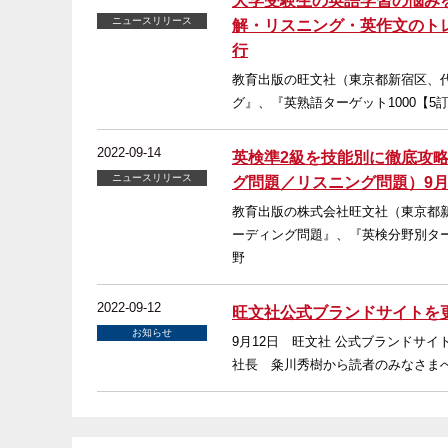
大学受験生の英語学習の悩み
ニュースリリース
解・リスニング・英作文のト
行
教育出版の旺文社（東京都新宿区、代
グ』、『英熟語ターゲット1000【5
2022-09-14
英検準2級を技能別に徹底攻
ニュースリリース
グ問題／リスニング問題）9月
教育出版の株式会社旺文社（東京都新
ーディング問題』、『英検分野別ター
野
2022-09-12
旺文社公式ブランドサイトを
お知らせ
9月12日 旺文社 公式ブランドサイト
社長 粂川秀樹から読者のみなさま