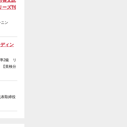
ら長文読
リーズ刊
ーニン
ーディン
準2級 リ
 【英検分
代表取締役