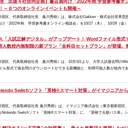
×文理 出版４社合同企画】書店員向け「2022年秋 学習参考書オ
催！～６つのオンラインイベントも開催～
宿区、代表取締役社長 粂川秀樹）は、株式会社Gakken・株式会社世界思
2022年秋 学習参考書オンライン相談会」を10/27（木）、10/28（金）、
ス「入試正解デジタル」がアップデート！ Wordファイル形式
用人数校内無制限の新プラン「全科目セットプラン」が登場。
宿区、代表取締役社長 粂川秀樹）は、10月3日より、大学入試過去問のWe
ァイル形式で過去問のダウンロードができる新機能と、利用可能人数が校内で
tendo Switchソフト「英検®スマート対策」がイマジニアか
新宿区、代表取締役社長 粂川秀樹）は、イマジニア株式会社（東京都新宿区
Nintendo Switchソフト「英検®スマート対策」に、『英検でる順パス単』