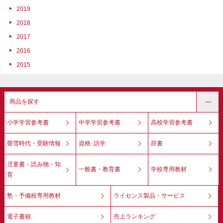
2019
2018
2017
2016
2015
商品を探す
小学学習参考書
中学学習参考書
高校学習参考書
螢雪時代・受験情報
資格･語学
辞書
児童書・読み物・知
一般書・教育書
学校専用教材
育
塾・予備校専用教材
ライセンス製品・サービス
電子書籍
売上ランキング