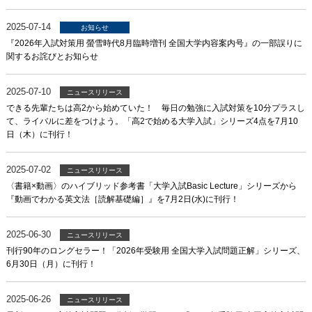
2025-07-14
お知らせ
『2026年入試対策用 螢雪時代8月臨時増刊 全国大学内容案内号』の一部誤りに
関するお詫びとお知らせ
2025-07-10
ニュースリリース
できる先輩たちは高2から始めていた！ 毎日の勉強に入試対策を10分プラスし
て、ライバルに差をつけよう。「高2で始める大学入試」シリーズ4点を7月10
日（木）に刊行！
2025-07-02
ニュースリリース
〈書籍×動画〉のハイブリッド参考書「大学入試Basic Lecture」シリーズから
『動画でわかる英文法［読解基礎編］』を7月2日(水)に刊行！
2025-06-30
ニュースリリース
刊行90年のロングセラー！「2026年受験用 全国大学入試問題正解」シリーズ、
6月30日（月）に刊行！
2025-06-26
ニュースリリース