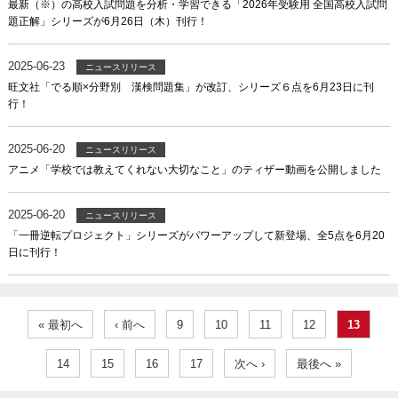
最新（※）の高校入試問題を分析・学習できる「2026年受験用 全国高校入試問
題正解」シリーズが6月26日（木）刊行！
2025-06-23
ニュースリリース
旺文社「でる順×分野別 漢検問題集」が改訂、シリーズ６点を6月23日に刊
行！
2025-06-20
ニュースリリース
アニメ「学校では教えてくれない大切なこと」のティザー動画を公開しました
2025-06-20
ニュースリリース
「一冊逆転プロジェクト」シリーズがパワーアップして新登場、全5点を6月20
日に刊行！
« 最初へ
‹ 前へ
9
10
11
12
13
14
15
16
17
次へ ›
最後へ »