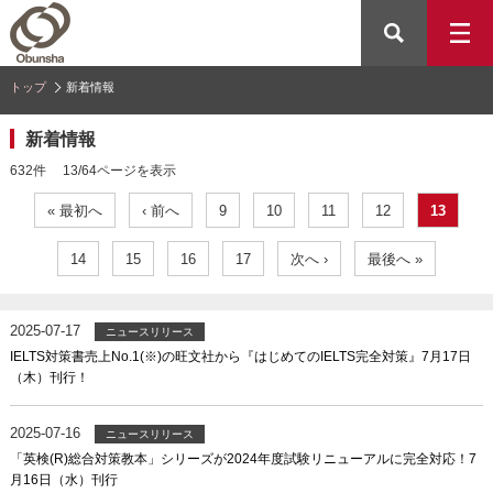
トップ
新着情報
新着情報
632件 13/64ページを表示
« 最初へ
‹ 前へ
9
10
11
12
13
14
15
16
17
次へ ›
最後へ »
2025-07-17
ニュースリリース
IELTS対策書売上No.1(※)の旺文社から『はじめてのIELTS完全対策』7月17日
（木）刊行！
2025-07-16
ニュースリリース
「英検(R)総合対策教本」シリーズが2024年度試験リニューアルに完全対応！7
月16日（水）刊行