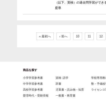
（以下、英検）の過去問学習ができる
度導
« 最初へ
‹ 前へ
10
11
12
商品を探す
小学学習参考書
資格･語学
学校専用教
中学学習参考書
辞書
塾・予備校
高校学習参考書
児童書・読み物・知育
ライセンス
螢雪時代・受験情報
一般書・教育書