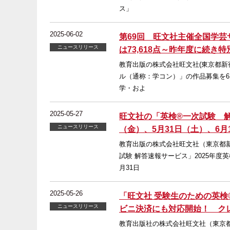
ス」
2025-06-02
第69回 旺文社主催全国学
ニュースリリース
は73,618点～昨年度に続
教育出版の株式会社旺文社(東京都新
ル（通称：学コン）」の作品募集を6
学・およ
2025-05-27
旺文社の「英検®一次試験 
ニュースリリース
（金）、5月31日（土）、6
教育出版の株式会社旺文社（東京都
試験 解答速報サービス」2025年度
月31日
2025-05-26
「旺文社 受験生のための英検
ニュースリリース
ビニ決済にも対応開始！ ク
教育出版社の株式会社旺文社（東京都