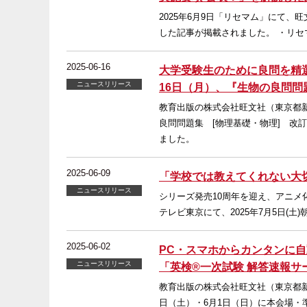
2025年6月9日「リセマム」にて、
した記事が掲載されました。 ・リセマム https:
2025-06-16
大学受験生のために良問を精選
ニュースリリース
16日（月）、『生物の良問問
教育出版の株式会社旺文社（東京都新
良問問題集 [物理基礎・物理] 改
ました。
2025-06-09
「学校では教えてくれない大
ニュースリリース
シリーズ発売10周年を迎え、アニ
テレビ東京にて、2025年7月5日(
2025-06-02
PC・スマホからカンタンに自動
ニュースリリース
「英検®一次試験 解答速報
教育出版の株式会社旺文社（東京都新
日（土）・6月1日（日）に本会場・