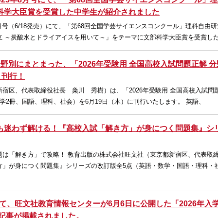
科学大臣賞を受賞した中学生が紹介されました
25年8月号（6/18発売）にて、「第68回全国学芸サイエンスコンクール」理科自
立 ～炭酸水とドライアイスを用いて～」をテーマに文部科学大臣賞を受賞し
野別にまとまった、「2026年受験用 全国高校入試問題正解 
）刊行！
宿区、代表取締役社長 粂川 秀樹）は、「2026年受験用 全国高校入試問題
学2冊、国語、理科、社会）を6月19日（木）に刊行いたします。 英語、
も迷わず解ける！『高校入試「解き方」が身につく問題集』シ
題は「解き方」で攻略！ 教育出版の株式会社旺文社（東京都新宿区、代表
方」が身につく問題集』シリーズの改訂版全5点（英語・数学・国語・理科・
にて、旺文社教育情報センターが6月6日に公開した「2026年入
た記事が掲載されました。