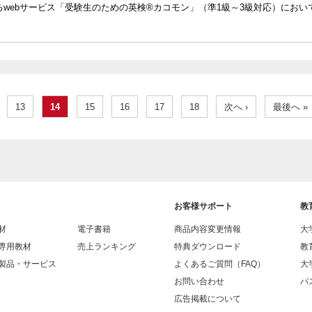
webサービス「受験生のための英検®カコモン」（準1級～3級対応）において
13
14
15
16
17
18
次へ ›
最後へ »
お客様サポート
教
材
電子書籍
商品内容変更情報
大
専用教材
売上ランキング
特典ダウンロード
教
製品・サービス
よくあるご質問（FAQ）
大
お問い合わせ
パス
広告掲載について