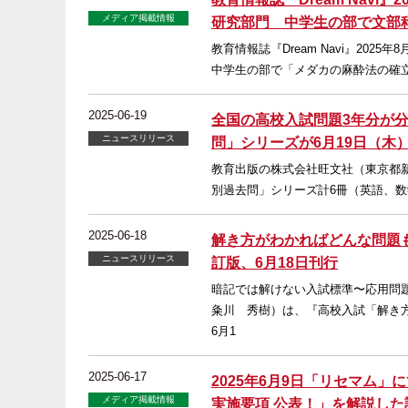
メディア掲載情報
研究部門 中学生の部で文部
教育情報誌『Dream Navi』20
中学生の部で「メダカの麻酔法の確
2025-06-19
全国の高校入試問題3年分が分
ニュースリリース
問」シリーズが6月19日（木
教育出版の株式会社旺文社（東京都新
別過去問」シリーズ計6冊（英語、数
2025-06-18
解き方がわかればどんな問題
ニュースリリース
訂版、6月18日刊行
暗記では解けない入試標準〜応用問
粂川 秀樹）は、『高校入試「解き
6月1
2025-06-17
2025年6月9日「リセマム」
メディア掲載情報
実施要項 公表！」を解説し