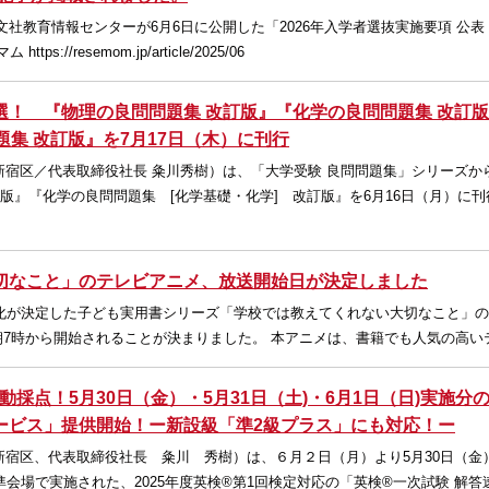
旺文社教育情報センターが6月6日に公開した「2026年入学者選抜実施要項 公
//resemom.jp/article/2025/06
！ 『物理の良問問題集 改訂版』『化学の良問問題集 改訂版
題集 改訂版』を7月17日（木）に刊行
宿区／代表取締役社長 粂川秀樹）は、「大学受験 良問問題集」シリーズか
訂版』『化学の良問問題集 [化学基礎・化学] 改訂版』を6月16日（月）に
切なこと」のテレビアニメ、放送開始日が決定しました
メ化が決定した子ども実用書シリーズ「学校では教えてくれない大切なこと」
土)朝7時から開始されることが決まりました。 本アニメは、書籍でも人気の高い
採点！5月30日（金）・5月31日（土)・6月1日（日)実施分
サービス」提供開始！ー新設級「準2級プラス」にも対応！ー
宿区、代表取締役社長 粂川 秀樹）は、６月２日（月）より5月30日（金）
準会場で実施された、2025年度英検®第1回検定対応の「英検®一次試験 解答