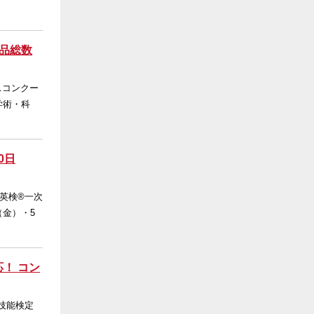
品総数
スコンクー
学術・科
0日
英検®一次
（金）・5
！ コン
技能検定