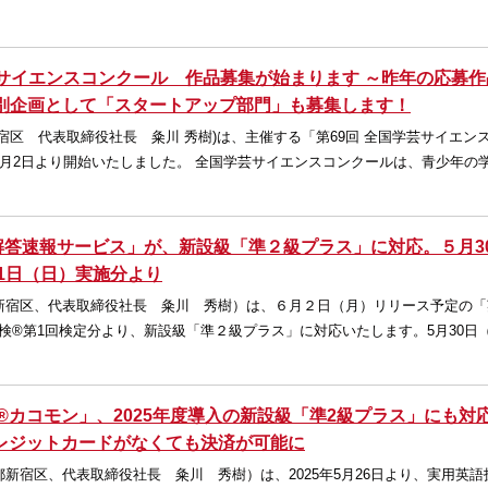
芸サイエンスコンクール 作品募集が始まります ～昨年の応募作
き特別企画として「スタートアップ部門」も募集します！
宿区 代表取締役社長 粂川 秀樹)は、主催する「第69回 全国学芸サイエン
月2日より開始いたしました。 全国学芸サイエンスコンクールは、青少年の
解答速報サービス」が、新設級「準２級プラス」に対応。５月3
月1日（日）実施分より
新宿区、代表取締役社長 粂川 秀樹）は、６月２日（月）リリース予定の「
英検®第1回検定分より、新設級「準２級プラス」に対応いたします。5月30日
®カコモン」、2025年度導入の新設級「準2級プラス」にも対応
レジットカードがなくても決済が可能に
新宿区、代表取締役社長 粂川 秀樹）は、2025年5月26日より、実用英語