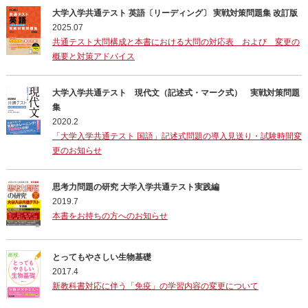
大学入学共通テスト 英語〔リーディング〕 実戦対策問題集 改訂版
2025.07
共通テスト大問構成と本書における大問の対応表 および 変更の
概要と対策アドバイス
大学入学共通テスト 現代文（記述式・マーク式） 実戦対策問題
集
2020.2
「大学入学共通テスト 国語」記述式問題の導入見送り・試験時間変
更のお知らせ
思考力問題の研究 大学入学共通テスト実践編
2019.7
本書をお持ちの方へのお知らせ
とってもやさしい生物基礎
2017.4
新教科書対応に伴う「免疫」の学習内容の変更について