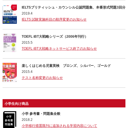
IELTSブリティッシュ・カウンシル公認問題集、本番形式問題3回分
2019.4
IELTS 試験実施科目の順序変更のお知らせ
TOEFL iBT大戦略シリーズ（2006年刊行）
2015.5
TOEFL iBT大戦略ネットサービス終了のお知らせ
楽しくはじめる児童英検 ブロンズ、シルバー、ゴールド
2015.4
テスト名称変更のお知らせ
小学生向け商品
小学 参考書・問題集全般
2018.2
小学移行措置既刊に追加される学習内容について