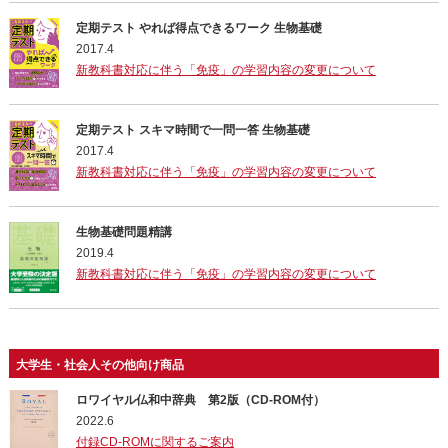
定期テスト やれば得点できるワーク 生物基礎
2017.4
新教科書対応に伴う「免疫」の学習内容の変更について
定期テスト スキマ時間で一問一答 生物基礎
2017.4
新教科書対応に伴う「免疫」の学習内容の変更について
生物基礎問題精講
2019.4
新教科書対応に伴う「免疫」の学習内容の変更について
大学生・社会人その他向け商品
ロワイヤル仏和中辞典 第2版（CD-ROM付）
2022.6
付録CD-ROMに関するご案内