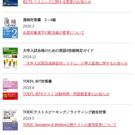
IELTS リスニングに関する変更のお知らせ
漢検対策書 2～4級
2020.2
出題対象漢字の配当級の変更について
大学入試合格のための英語4技能検定ガイド
2019.11
「大学入試英語成績提供システム」の導入延期に関するお知らせ
TOEFL iBT対策書
2019.8
TOEFL iBT®テスト 試験時間・問題数変更のお知らせ
TOEICテストスピーキング／ライティング総合対策
2019.5
TOEIC Speaking & Writing公開テストの運用変更について