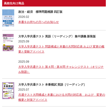
高校生向け商品
政治・経済 標準問題精講 四訂版
2026.02
本書をお持ちの方へのお知らせ
大学入学共通テスト 英語〔リーディング〕 集中講義 新装版
2025.09
大学入学共通テスト 問題構成と本書の大問対応表 および 変更の概
要と受験アドバイス
2025.09
大学入学共通テスト 第４問・第８問 チャレンジテスト（オリジナ
ル類題）
大学入学共通テスト 本番模試 英語［リーディング］
2025.07
共通テスト大問構成と本書における大問の対応表 および 変更の
概要と対策アドバイス