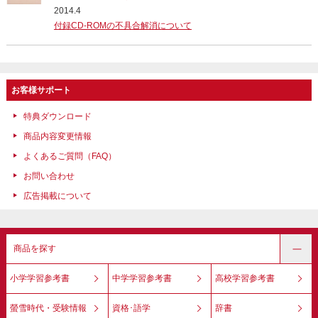
2014.4
付録CD-ROMの不具合解消について
お客様サポート
特典ダウンロード
商品内容変更情報
よくあるご質問（FAQ）
お問い合わせ
広告掲載について
商品を探す
小学学習参考書
中学学習参考書
高校学習参考書
螢雪時代・受験情報
資格･語学
辞書