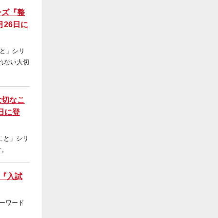
ーズ『整
月26日に
と」シリ
れない大切
大切なこ
日に登
こと」シリ
す。
！『入試
ーワード