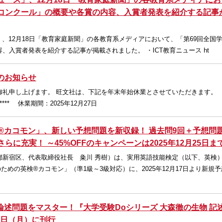
スコンクール」の概要や各賞の内容、入賞者発表を紹介する記事
ュース」、12月18日「教育家庭新聞」の各教育系メディアにおいて、「第69回全国
、入賞者発表を紹介する記事が掲載されました。 ・ICT教育ニュース ht
間のお知らせ
御礼申し上げます。 旺文社は、下記を年末年始休業とさせていただきます。
************** 休業期間：2025年12月27日
®カコモン」、新しい予想問題を新収録！ 過去問9回＋予想問
らに充実！ ～45%OFFのキャンペーンは2025年12月25日ま
都新宿区、代表取締役社長 粂川 秀樹）は、実用英語技能検定（以下、英検
ための英検®カコモン」（準1級～3級対応）に、2025年12月17日より新規
述問題をマスター！『大学受験Doシリーズ 大森徹の生物 記
5日（月）に刊行