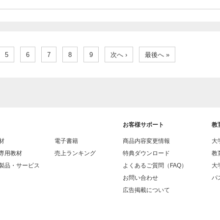
5
6
7
8
9
次へ ›
最後へ »
お客様サポート
教
材
電子書籍
商品内容変更情報
大
専用教材
売上ランキング
特典ダウンロード
教
製品・サービス
よくあるご質問（FAQ）
大
お問い合わせ
パス
広告掲載について