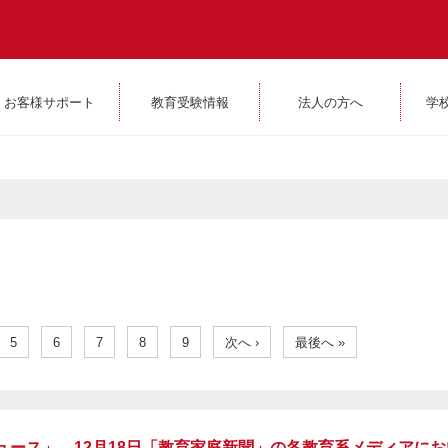
お客様サポート
教育受験情報
法人の方へ
学
5
6
7
8
9
次へ ›
最後へ »
教育ニュース」、12月18日「教育家庭新聞」の各教育系メディアに