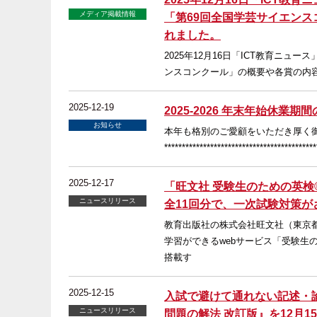
メディア掲載情報
「第69回全国学芸サイエン
れました。
2025年12月16日「ICT教育ニ
ンスコンクール」の概要や各賞の内容
2025-12-19
2025-2026 年末年始休業期
お知らせ
本年も格別のご愛顧をいただき厚く
*********************************
2025-12-17
「旺文社 受験生のための英検
ニュースリリース
全11回分で、一次試験対策がさ
教育出版社の株式会社旺文社（東京
学習ができるwebサービス「受験生の
搭載す
2025-12-15
入試で避けて通れない記述・論
ニュースリリース
問題の解法 改訂版』を12月1