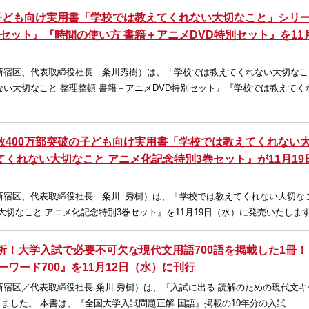
の子ども向け実用書「学校では教えてくれない大切なこと」シリ
別セット』『時間の使い方 書籍＋アニメDVD特別セット』を11
新宿区、代表取締役社長 粂川秀樹）は、「学校では教えてくれない大切なこ
い大切なこと 整理整頓 書籍＋アニメDVD特別セット』『学校では教えてく
数400万部突破の子ども向け実用書「学校では教えてくれない
くれない大切なこと アニメ化記念特別3巻セット』が11月19
新宿区、代表取締役社長 粂川 秀樹）は、「学校では教えてくれない大切な
大切なこと アニメ化記念特別3巻セット』を11月19日（水）に発売いたしま
析！大学入試で必要不可欠な現代文用語700語を掲載した1冊
ワード700』を11月12日（水）に刊行
宿区／代表取締役社長 粂川 秀樹）は、『入試に出る 読解のための現代文キ
たしました。 本書は、『全国大学入試問題正解 国語』掲載の10年分の入試