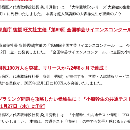
宿区／代表取締役社長 粂川 秀樹）は、『大学受験Doシリーズ 大森徹の生物
日（月）に刊行いたしました。 本書は超人気講師の大森徹先生が授業のノウ
庭庁 後援 旺文社主催『第69回 全国学芸サイエンスコンクール
取締役社長 粂川秀樹)主催の「第69回全国学芸サイエンスコンクール」は、
2月12日（金）に発表しました。 「全国学芸サイエンスコンクール」は全国の小
員数100万人を突破。リリースから2年8ヶ月で達成！
新宿区、代表取締役社長 粂川 秀樹）が提供する、学習・入試情報サービス
計会員数が、2025年12月1日に100万人を突破いたしました。
グラミング問題を攻略したい受験生に！『小船幹生の共通テス
1月27日（木）に刊行
宿区／代表取締役社長 粂川 秀樹）は、『小船幹生の共通テスト情報Ⅰ プロ
刊行いたしました。 本書は、共通テスト「情報Ⅰ」の中でも苦手と感じる人が