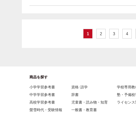
1
2
3
4
商品を探す
小学学習参考書
資格･語学
学校専用教
中学学習参考書
辞書
塾・予備校
高校学習参考書
児童書・読み物・知育
ライセンス
螢雪時代・受験情報
一般書・教育書