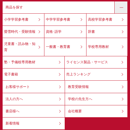
商品を探す
小学学習参考書
中学学習参考書
高校学習参考書
螢雪時代・受験情報
資格･語学
辞書
児童書・読み物・知
一般書・教育書
学校専用教材
育
塾・予備校専用教材
ライセンス製品・サービス
電子書籍
売上ランキング
お客様サポート
教育受験情報
法人の方へ
学校の先生方へ
書店様へ
会社概要
新着情報