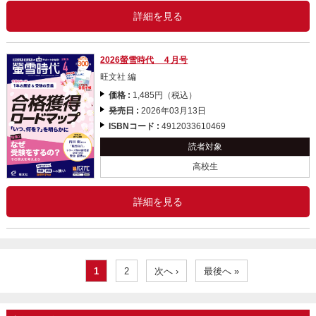
詳細を見る
2026螢雪時代 ４月号
旺文社 編
価格 :
1,485円（税込）
発売日 :
2026年03月13日
ISBNコード :
4912033610469
読者対象
高校生
詳細を見る
1
2
次へ ›
最後へ »