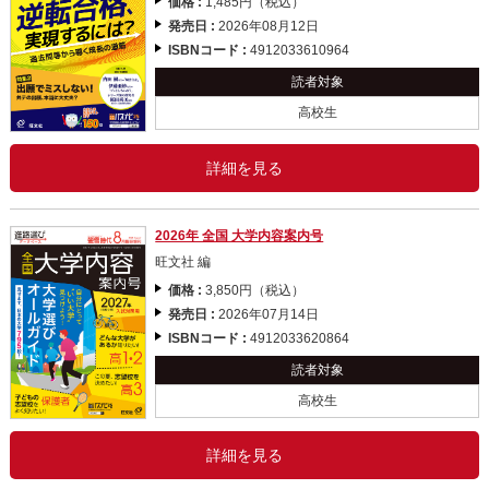
価格 :
1,485円（税込）
発売日 :
2026年08月12日
ISBNコード :
4912033610964
読者対象
高校生
詳細を見る
2026年 全国 大学内容案内号
旺文社 編
価格 :
3,850円（税込）
発売日 :
2026年07月14日
ISBNコード :
4912033620864
読者対象
高校生
詳細を見る