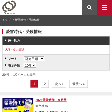
トップ
螢雪時代・受験情報
螢雪時代・受験情報
絞り込み
大学･短大受験
ソート
表示件数
20 件 1/2ページを表示
1
2
次へ ›
最後へ »
2026螢雪時代 ９月号
旺文社 編