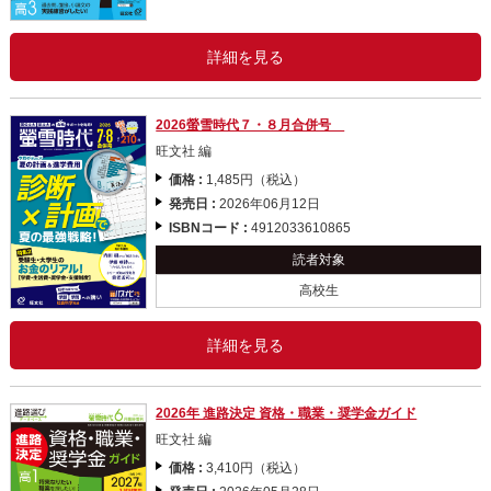
詳細を見る
2026螢雪時代７・８月合併号
旺文社 編
価格 :
1,485円（税込）
発売日 :
2026年06月12日
ISBNコード :
4912033610865
読者対象
高校生
詳細を見る
2026年 進路決定 資格・職業・奨学金ガイド
旺文社 編
価格 :
3,410円（税込）