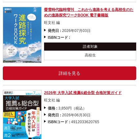
螢雪時代臨時増刊 これから進路を考える高校生のた
めの進路探究ワークBOOK 電子書籍版
旺文社 編
発売日 :
2026年07月03日
ISBNコード :
読者対象
高校生
詳細を見る
2026年 大学入試 推薦&総合型 合格対策ガイド
旺文社 編
価格 :
3,850円（税込）
発売日 :
2026年06月30日
ISBNコード :
4912033620765