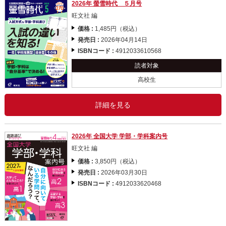
2026年 螢雪時代 ５月号
旺文社 編
価格 :
1,485円（税込）
発売日 :
2026年04月14日
ISBNコード :
4912033610568
読者対象
高校生
詳細を見る
2026年 全国大学 学部・学科案内号
旺文社 編
価格 :
3,850円（税込）
発売日 :
2026年03月30日
ISBNコード :
4912033620468