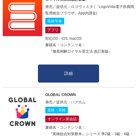
発売／提供元：ロゴヴィスタ (「LogoVista電子辞典閲
覧用統合ブラウザ」App内課金)
高校学参
アプリ
対応OS：iOS, macOS
書籍名・コンテンツ名：
『徹底例解ロイヤル英文法 改訂新版』
詳細
GLOBAL CROWN
発売／提供元：ハグカム
資格・英検
オンライン英会話
書籍名・コンテンツ名：
『英検総合対策教本』シリーズ 準2級・3級・4級・