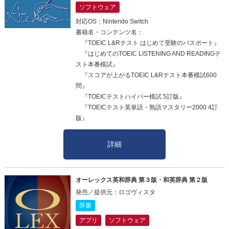
ソフトウェア
対応OS：Nintendo Switch
書籍名・コンテンツ名：
『TOEIC L&Rテスト はじめて受験のパスポート』
『はじめてのTOEIC LISTENING AND READINGテ
スト本番模試』
『スコアが上がるTOEIC L&Rテスト本番模試600
問』
『TOEICテストハイパー模試 5訂版』
『TOEICテスト英単語・熟語マスタリー2000 4訂
版』
詳細
オーレックス英和辞典 第３版・和英辞典 第２版
発売／提供元：ロゴヴィスタ
辞書
アプリ
ソフトウェア