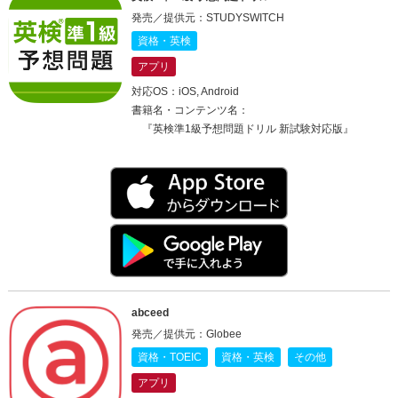
発売／提供元：STUDYSWITCH
資格・英検
アプリ
対応OS：iOS, Android
書籍名・コンテンツ名：
『英検準1級予想問題ドリル 新試験対応版』
abceed
発売／提供元：Globee
資格・TOEIC
資格・英検
その他
アプリ