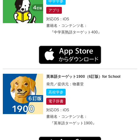
中学学参
アプリ
対応OS：iOS
書籍名・コンテンツ名：
『中学英熟語ターゲット400』
英単語ターゲット1900（6訂版）for School
発売／提供元：物書堂
高校学参
電子辞書
対応OS：iOS
書籍名・コンテンツ名：
『英単語ターゲット1900』