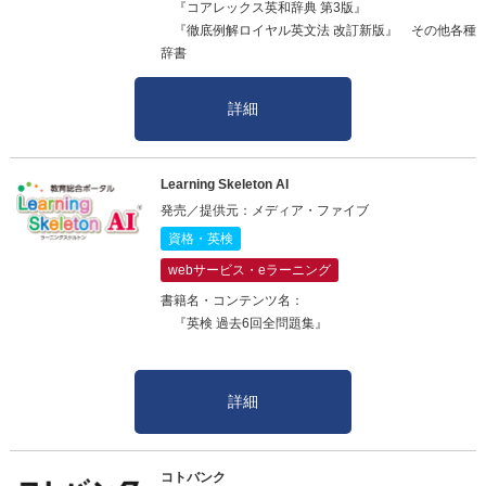
『コアレックス英和辞典 第3版』
『徹底例解ロイヤル英文法 改訂新版』 その他各種
辞書
詳細
Learning Skeleton AI
発売／提供元：メディア・ファイブ
資格・英検
webサービス・eラーニング
書籍名・コンテンツ名：
『英検 過去6回全問題集』
詳細
コトバンク