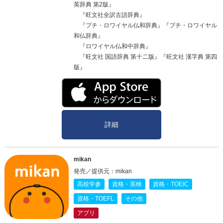
英辞典 第2版』
『旺文社全訳古語辞典』
『プチ・ロワイヤル仏和辞典』『プチ・ロワイヤル
和仏辞典』
『ロワイヤル仏和中辞典』
『旺文社 国語辞典 第十二版』『旺文社 漢字典 第四
版』
詳細
mikan
発売／提供元：mikan
高校学参
資格・英検
資格・TOEIC
資格・TOEFL
その他
アプリ