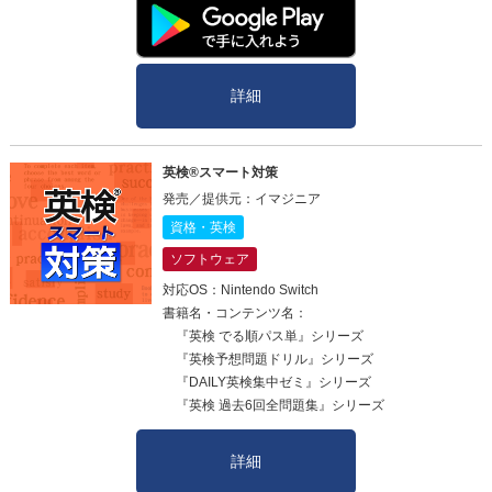
詳細
英検®スマート対策
発売／提供元：イマジニア
資格・英検
ソフトウェア
対応OS：Nintendo Switch
書籍名・コンテンツ名：
『英検 でる順パス単』シリーズ
『英検予想問題ドリル』シリーズ
『DAILY英検集中ゼミ』シリーズ
『英検 過去6回全問題集』シリーズ
詳細