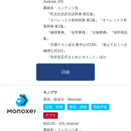
Android, iOS
書籍名・コンテンツ名：
『旺文社全訳古語辞典 第五版』
『オーレックス英和辞典 第2版』『オーレックス和
英辞典 第2版』
『物理事典』『化学事典』『生物事典』『地学用語
集』
『共通テスト必出 数学公式180』『覚えておくべき
物理公式101』
『化学反応式まとめとポイント』ほか
詳細
モノグサ
発売／提供元：Monoxer
資格・英検
資格・漢検
高校学参
アプリ
対応OS：iOS, Android
書籍名・コンテンツ名：