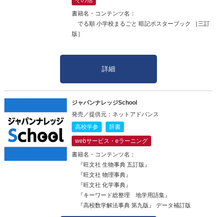
書籍名・コンテンツ名：
でる順 小学校まるごと 暗記ポスターブック ［三訂
版］
詳細
ジャパンナレッジSchool
発売／提供元：ネットアドバンス
高校学参
辞書
webサービス・eラーニング
書籍名・コンテンツ名：
『旺文社 生物事典 五訂版』
『旺文社 物理事典』
『旺文社 化学事典』
『キーワード総整理 地学用語集』
『高校数学解法事典 第九版』 データ補訂版