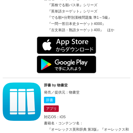
『英検でる順パス単』シリーズ
『英単語ターゲット』シリーズ
『でる順×分野別漢検問題集 準1～5級』
『一問一答日本史ターゲット4000』
『古文単語・熟語ターゲット400』 ほか
辞書 by 物書堂
発売／提供元：物書堂
辞書
アプリ
対応OS：iOS
書籍名・コンテンツ名：
『オーレックス英和辞典 第3版』『オーレックス和