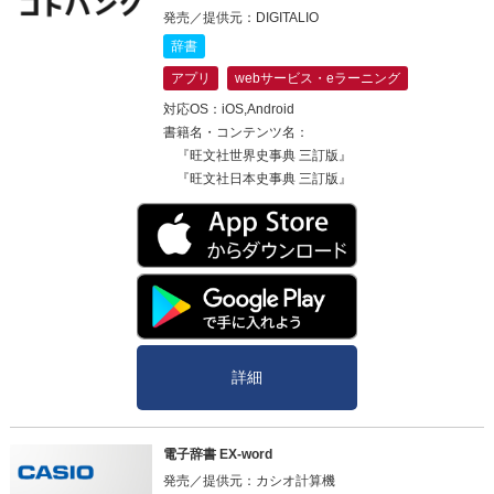
発売／提供元：DIGITALIO
辞書
アプリ
webサービス・eラーニング
対応OS：iOS,Android
書籍名・コンテンツ名：
『旺文社世界史事典 三訂版』
『旺文社日本史事典 三訂版』
詳細
電子辞書 EX-word
発売／提供元：カシオ計算機