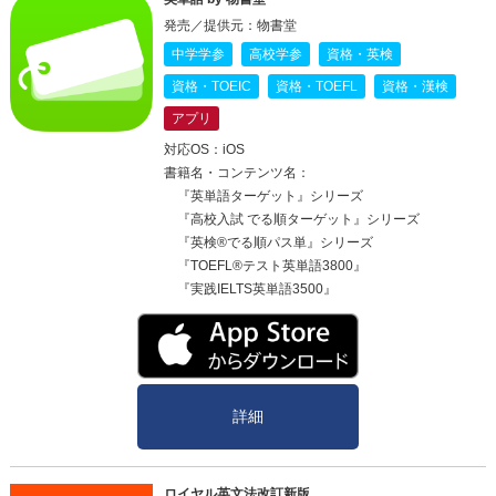
発売／提供元：物書堂
中学学参
高校学参
資格・英検
資格・TOEIC
資格・TOEFL
資格・漢検
アプリ
対応OS：iOS
書籍名・コンテンツ名：
『英単語ターゲット』シリーズ
『高校入試 でる順ターゲット』シリーズ
『英検®でる順パス単』シリーズ
『TOEFL®テスト英単語3800』
『実践IELTS英単語3500』
詳細
ロイヤル英文法改訂新版