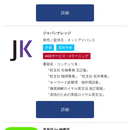
詳細
ジャパンナレッジ
発売／提供元：ネットアドバンス
辞書
高校学参
webサービス・eラーニング
書籍名・コンテンツ名：
『旺文社 生物事典 五訂版』
『旺文社 物理事典』『旺文社 化学事典』
『キーワード総整理 地学用語集』
『徹底例解ロイヤル英文法 改訂新版』
『表現のための実践ロイヤル英文法』
詳細
英単語 by 物書堂