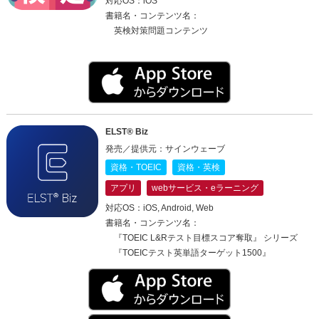
対応OS：iOS
書籍名・コンテンツ名：
英検対策問題コンテンツ
ELST® Biz
発売／提供元：サインウェーブ
資格・TOEIC
資格・英検
アプリ
webサービス・eラーニング
対応OS：iOS, Android, Web
書籍名・コンテンツ名：
『TOEIC L&Rテスト目標スコア奪取』 シリーズ
『TOEICテスト英単語ターゲット1500』