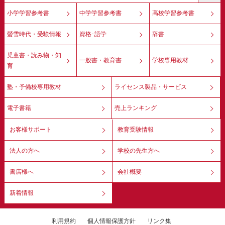
小学学習参考書
中学学習参考書
高校学習参考書
螢雪時代・受験情報
資格･語学
辞書
児童書・読み物・知
一般書・教育書
学校専用教材
育
塾・予備校専用教材
ライセンス製品・サービス
電子書籍
売上ランキング
お客様サポート
教育受験情報
法人の方へ
学校の先生方へ
書店様へ
会社概要
新着情報
利用規約
個人情報保護方針
リンク集