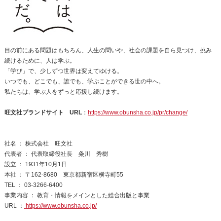
目の前にある問題はもちろん、人生の問いや、社会の課題を自ら見つけ、挑み
続けるために、人は学ぶ。
「学び」で、少しずつ世界は変えてゆける。
いつでも、どこでも、誰でも、学ぶことができる世の中へ。
私たちは、学ぶ人をずっと応援し続けます。
旺文社ブランドサイト URL
：
https://www.obunsha.co.jp/pr/change/
社名 ： 株式会社 旺文社
代表者 ： 代表取締役社長 粂川 秀樹
設立 ： 1931年10月1日
本社 ： 〒162-8680 東京都新宿区横寺町55
TEL ： 03-3266-6400
事業内容 ： 教育・情報をメインとした総合出版と事業
URL ：
https://www.obunsha.co.jp/