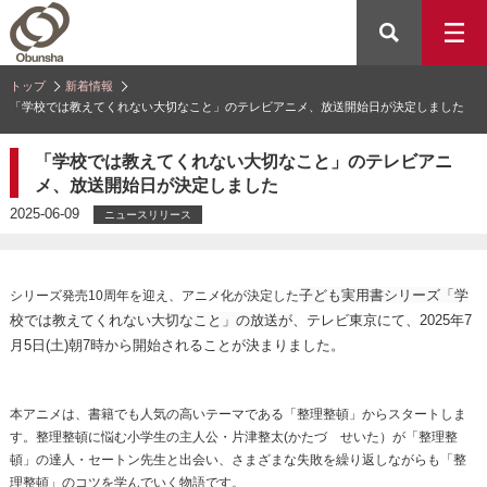
トップ
新着情報
「学校では教えてくれない大切なこと」のテレビアニメ、放送開始日が決定しました
「学校では教えてくれない大切なこと」のテレビアニ
メ、放送開始日が決定しました
2025-06-09
ニュースリリース
子ども実用書シリーズ「学
シリーズ発売10周年を迎え、アニメ化が決定した
校では教えてくれない大切なこと」の放送が
、テレビ東京にて、2025年7
月5日(土)朝7時から開始されることが決まりました。
本アニメは、書籍でも人気の高いテーマである「整理整頓」からスタートしま
す。整理整頓に悩む小学生の主人公・片津整太(かたづ せいた）が「整理整
頓」の達人・セートン先生と出会い、さまざまな失敗を繰り返しながらも「整
理整頓」のコツを学んでいく物語です。