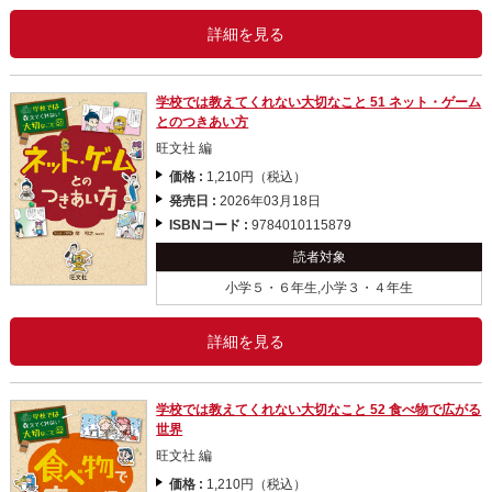
詳細を見る
学校では教えてくれない大切なこと 51 ネット・ゲーム
とのつきあい方
旺文社 編
価格 :
1,210円（税込）
発売日 :
2026年03月18日
ISBNコード :
9784010115879
読者対象
小学５・６年生,小学３・４年生
詳細を見る
学校では教えてくれない大切なこと 52 食べ物で広がる
世界
旺文社 編
価格 :
1,210円（税込）