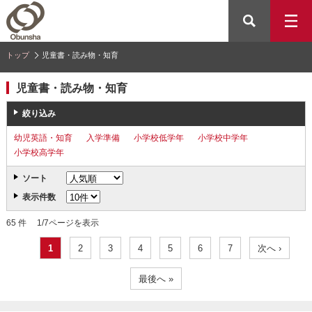
トップ
児童書・読み物・知育
児童書・読み物・知育
絞り込み
幼児英語・知育
入学準備
小学校低学年
小学校中学年
小学校高学年
ソート
表示件数
65 件 1/7ページを表示
1
2
3
4
5
6
7
次へ ›
最後へ »