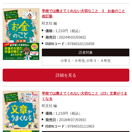
学校では教えてくれない大切なこと 3 お金のこと
改訂版
旺文社 編
価格 :
1,210円（税込）
発売日 :
2024年03月08日
ISBNコード :
9784010115459
読者対象
小学５・６年生,小学３・４年生
詳細を見る
学校では教えてくれない大切なこと（23）文章がうま
くなる
旺文社 編
価格 :
1,210円（税込）
発売日 :
2018年07月09日
ISBNコード :
9784010111963