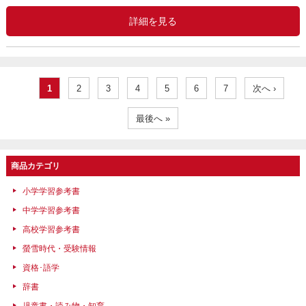
詳細を見る
1
2
3
4
5
6
7
次へ ›
最後へ »
商品カテゴリ
小学学習参考書
中学学習参考書
高校学習参考書
螢雪時代・受験情報
資格･語学
辞書
児童書・読み物・知育