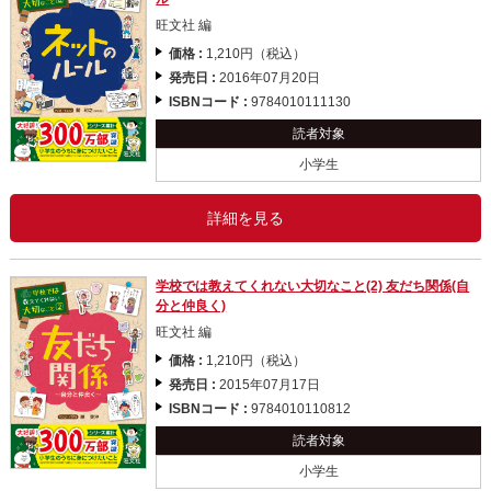
旺文社 編
価格 :
1,210円（税込）
発売日 :
2016年07月20日
ISBNコード :
9784010111130
読者対象
小学生
詳細を見る
学校では教えてくれない大切なこと(2) 友だち関係(自
分と仲良く)
旺文社 編
価格 :
1,210円（税込）
発売日 :
2015年07月17日
ISBNコード :
9784010110812
読者対象
小学生