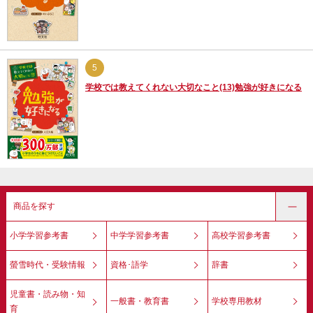
5
学校では教えてくれない大切なこと(13)勉強が好きになる
商品を探す
小学学習参考書
中学学習参考書
高校学習参考書
螢雪時代・受験情報
資格･語学
辞書
児童書・読み物・知
一般書・教育書
学校専用教材
育