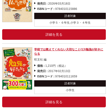
発売日 :
2026年03月18日
ISBNコード :
9784010115886
読者対象
小学５・６年生,小学３・４年生
詳細を見る
学校では教えてくれない大切なこと(13)勉強が好きに
なる
旺文社 編
価格 :
1,210円（税込）
発売日 :
2017年02月13日
ISBNコード :
9784010111659
読者対象
小学生
詳細を見る