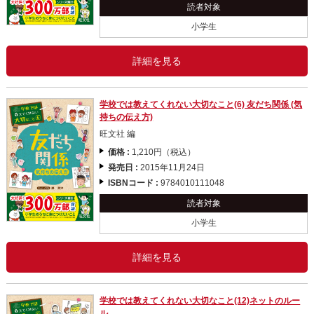
読者対象
小学生
詳細を見る
学校では教えてくれない大切なこと(6) 友だち関係 (気
持ちの伝え方)
旺文社 編
価格 :
1,210円（税込）
発売日 :
2015年11月24日
ISBNコード :
9784010111048
読者対象
小学生
詳細を見る
学校では教えてくれない大切なこと(12)ネットのルー
ル