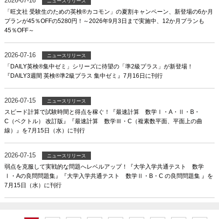
2026-07-16
ニュースリリース
「旺文社 受験生のための英検®カコモン」の夏割キャンペーン、新登場の6か月
プランが45％OFFの5280円！～2026年9月3日まで実施中、12か月プランも
45％OFF～
2026-07-16
ニュースリリース
「DAILY英検®集中ゼミ」シリーズに待望の「準2級プラス」が新登場！
『DAILY3週間 英検®準2級プラス 集中ゼミ』7月16日に刊行
2026-07-15
ニュースリリース
スピード計算で試験時間と得点を稼ぐ！『最速計算 数学Ⅰ・A・Ⅱ・B・
C（ベクトル） 改訂版』『最速計算 数学Ⅲ・C（複素数平面、平面上の曲
線）』を7月15日（水）に刊行
2026-07-15
ニュースリリース
弱点を克服して実戦的な問題へレベルアップ！『大学入学共通テスト 数学
Ⅰ・Aの良問問題集』『大学入学共通テスト 数学Ⅱ・B・C の良問問題集 』を
7月15日（水）に刊行