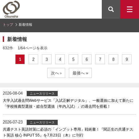
トップ
新着情報
新着情報
632件 1/64ページを表示
1
2
3
4
5
6
7
8
9
次へ ›
最後へ »
2026-08-04
ニュースリリース
大学入試過去問Webサービス「入試正解デジタル」、一般選抜に加えて新たに
「学校推薦型選抜・総合型選抜（年内入試）」の過去問を搭載！
2026-07-23
ニュースリリース
共通テスト英語対策に必須の「インプット専用」戦術書！『関正生の共通テス
ト英語 核心 INPUT 55』を7月23日（木）に刊行