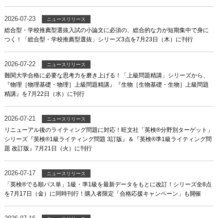
2026-07-23
ニュースリリース
総合型・学校推薦型選抜入試の小論文に必須の、総合的な力が短期集中で身に
つく！「総合型・学校推薦型選抜」シリーズ3点を7月23日（木）に刊行
2026-07-22
ニュースリリース
難関大学合格に必要な思考力を磨き上げる！「上級問題精講」シリーズから、
『物理［物理基礎・物理］上級問題精講』『生物［生物基礎・生物］上級問題
精講』を7月22日（水）に刊行
2026-07-21
ニュースリリース
リニューアル後のライティング問題に対応！旺文社「英検®分野別ターゲット」
シリーズ『英検®1級ライティング問題 3訂版』＆『英検®準1級ライティング問
題 改訂版』7月21日（火）に刊行
2026-07-17
ニュースリリース
「英検®でる順パス単」1級・準1級を最新データをもとに改訂！シリーズ全8点
を7月17日（金）に同時刊行！購入者限定「合格応援キャンペーン」も開催