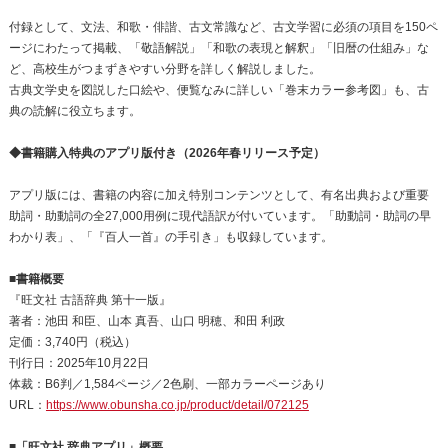
付録として、文法、和歌・俳諧、古文常識など、古文学習に必須の項目を150ペ
ージにわたって掲載、「敬語解説」「和歌の表現と解釈」「旧暦の仕組み」な
ど、高校生がつまずきやすい分野を詳しく解説しました。
古典文学史を図説した口絵や、便覧なみに詳しい「巻末カラー参考図」も、古
典の読解に役立ちます。
◆書籍購入特典のアプリ版付き（2026年春リリース予定）
アプリ版には、書籍の内容に加え特別コンテンツとして、有名出典および重要
助詞・助動詞の全27,000用例に現代語訳が付いています。「助動詞・助詞の早
わかり表」、「『百人一首』の手引き」も収録しています。
■書籍概要
『旺文社 古語辞典 第十一版』
著者：池田 和臣、山本 真吾、山口 明穂、和田 利政
定価：3,740円（税込）
刊行日：2025年10月22日
体裁：B6判／1,584ページ／2色刷、一部カラーページあり
URL：
https://www.obunsha.co.jp/product/detail/072125
■「旺文社 辞典アプリ」概要