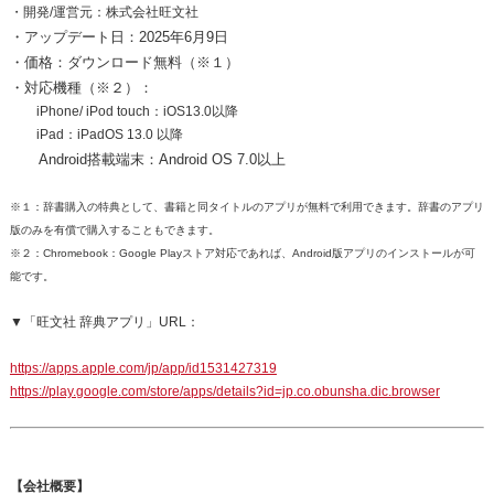
・開発/運営元：株式会社旺文社
・アップデート日：2025年6月9日
・価格：ダウンロード無料（※１）
・対応機種（※２）：
iPhone/ iPod touch：iOS13.0以降
iPad：iPadOS 13.0 以降
Android搭載端末：Android OS 7.0以上
※１：辞書購入の特典として、書籍と同タイトルのアプリが無料で利用できます。辞書のアプリ
版のみを有償で購入することもできます。
※２：Chromebook：Google Playストア対応であれば、Android版アプリのインストールが可
能です。
▼「旺文社 辞典アプリ」URL：
https://apps.apple.com/jp/app/id1531427319
https://play.google.com/store/apps/details?id=jp.co.obunsha.dic.browser
【会社概要】