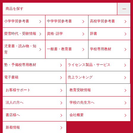
商品を探す
小学学習参考書
中学学習参考書
高校学習参考書
螢雪時代・受験情報
資格･語学
辞書
児童書・読み物・知
一般書・教育書
学校専用教材
育
塾・予備校専用教材
ライセンス製品・サービス
電子書籍
売上ランキング
お客様サポート
教育受験情報
法人の方へ
学校の先生方へ
書店様へ
会社概要
新着情報