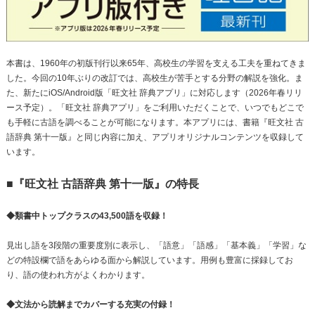
本書は、1960年の初版刊行以来65年、高校生の学習を支える工夫を重ねてきま
した。今回の10年ぶりの改訂では、高校生が苦手とする分野の解説を強化。ま
た、新たにiOS/Android版「旺文社 辞典アプリ」に対応します（2026年春リリ
ース予定）。「旺文社 辞典アプリ」をご利用いただくことで、いつでもどこで
も手軽に古語を調べることが可能になります。本アプリには、書籍『旺文社 古
語辞典 第十一版』と同じ内容に加え、アプリオリジナルコンテンツを収録して
います。
■『旺文社 古語辞典 第十一版』の特長
◆類書中トップクラスの43,500語を収録！
見出し語を3段階の重要度別に表示し、「語意」「語感」「基本義」「学習」な
どの特設欄で語をあらゆる面から解説しています。用例も豊富に採録してお
り、語の使われ方がよくわかります。
◆文法から読解までカバーする充実の付録！