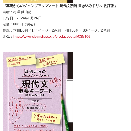
『基礎からのジャンプアップノート 現代文読解 書き込みドリル 改訂版』
著者：梅澤 眞由起
刊行日：2024年6月26日
定価：880円（税込）
体裁：本冊B5判／144ページ／2色刷 別冊B5判／80ページ／2色刷
URL：
https://www.obunsha.co.jp/product/detail/035406