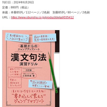
刊行日：2024年6月26日
定価：880円（税込）
体裁：本冊B5判／112ページ／2色刷 別冊B5判／80ページ／2色刷
URL：
https://www.obunsha.co.jp/product/detail/035412