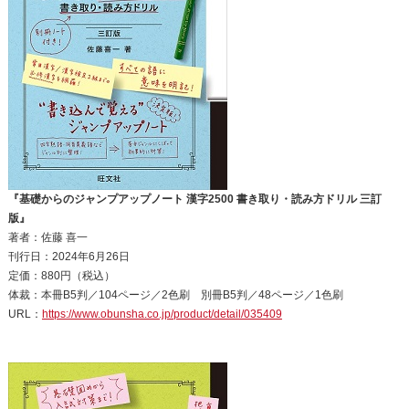
『基礎からのジャンプアップノート 漢字2500 書き取り・読み方ドリル 三訂
版』
著者：佐藤 喜一
刊行日：2024年6月26日
定価：880円（税込）
体裁：本冊B5判／104ページ／2色刷 別冊B5判／48ページ／1色刷
URL：
https://www.obunsha.co.jp/product/detail/035409