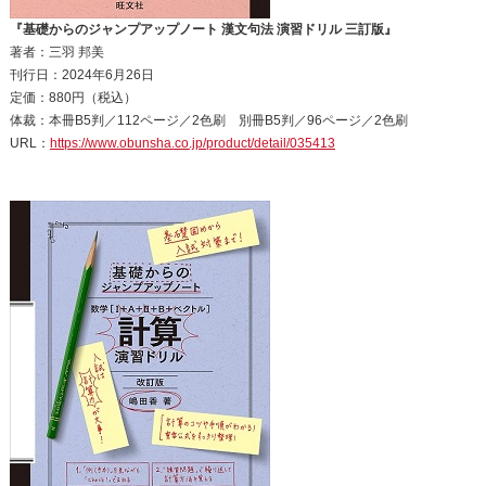
『基礎からのジャンプアップノート 漢文句法 演習ドリル 三訂版』
著者：三羽 邦美
刊行日：2024年6月26日
定価：880円（税込）
体裁：本冊B5判／112ページ／2色刷 別冊B5判／96ページ／2色刷
URL：
https://www.obunsha.co.jp/product/detail/035413