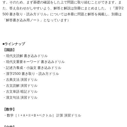
す。そのため、まず基礎の確認をした上で問題に取り組むことができます。ま
た、答え合わせがしやすいよう、解答と解説は別冊にまとめました。（『漢字2
500 書き取り・読み方ドリル』については本冊に問題と解答を掲載し、別冊は
「解答書き込み用ノート」となっています）
■ラインナップ
【国語】
・現代文読解 書き込みドリル
・現代文重要キーワード 書き込みドリル
・記述力養成・小論文 書き込みドリル
・漢字2500 書き取り・読み方ドリル
・古典文法 演習ドリル
・古文読解 演習ドリル
・古文単語 暗記ドリル
・漢文句法 演習ドリル
【数学】
・数学［Ⅰ+Ａ+Ⅱ+Ｂ+ベクトル］ 計算 演習ドリル