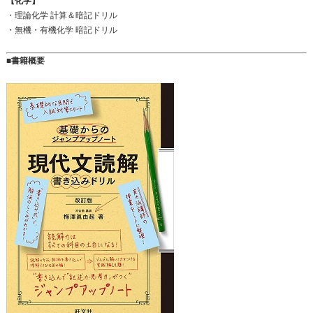
【化学】
・理論化学 計算＆暗記ドリル
・無機・有機化学 暗記ドリル
■書籍概要