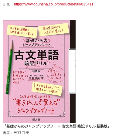
URL：
https://www.obunsha.co.jp/product/detail/035411
『基礎からのジャンプアップノート 古文単語 暗記ドリル 新装版』
著者：三羽 邦美