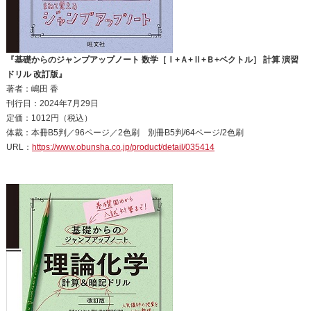
『基礎からのジャンプアップノート 数学［Ⅰ+Ａ+Ⅱ+Ｂ+ベクトル］ 計算 演習
ドリル 改訂版』
著者：嶋田 香
刊行日：2024年7月29日
定価：1012円（税込）
体裁：本冊B5判／96ページ／2色刷 別冊B5判/64ページ/2色刷
URL：
https://www.obunsha.co.jp/product/detail/035414