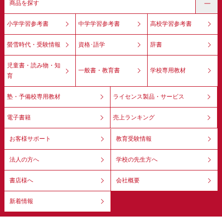
商品を探す
小学学習参考書
中学学習参考書
高校学習参考書
螢雪時代・受験情報
資格･語学
辞書
児童書・読み物・知
一般書・教育書
学校専用教材
育
塾・予備校専用教材
ライセンス製品・サービス
電子書籍
売上ランキング
お客様サポート
教育受験情報
法人の方へ
学校の先生方へ
書店様へ
会社概要
新着情報