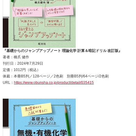
『基礎からのジャンプアップノート 理論化学 計算＆暗記ドリル 改訂版』
著者：橋爪 健作
刊行日：2024年7月29日
定価：1012円（税込）
体裁：本冊B5判／128ページ／2色刷 別冊B5判/64ページ/2色刷
URL：
https://www.obunsha.co.jp/product/detail/035415