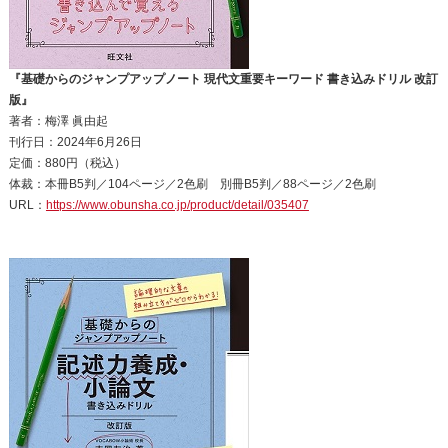
『基礎からのジャンプアップノート 現代文重要キーワード 書き込みドリル 改訂
版』
著者：梅澤 眞由起
刊行日：2024年6月26日
定価：880円（税込）
体裁：本冊B5判／104ページ／2色刷 別冊B5判／88ページ／2色刷
URL：
https://www.obunsha.co.jp/product/detail/035407