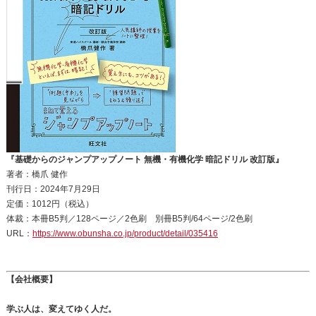
『基礎からのジャンプアップノート 無機・有機化学 暗記ドリル 改訂版』
著者：橋爪 健作
刊行日：2024年7月29日
定価：1012円（税込）
体裁：本冊B5判／128ページ／2色刷 別冊B5判/64ページ/2色刷
URL：
https://www.obunsha.co.jp/product/detail/035416
【会社概要】
学ぶ人は、変えてゆく人だ。