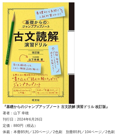
『基礎からのジャンプアップノート 古文読解 演習ドリル 改訂版』
著者：山下 幸穂
刊行日：2024年6月26日
定価：880円（税込）
体裁：本冊B5判／120ページ／2色刷 別冊B5判／104ページ／2色刷