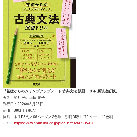
『基礎からのジャンプアップノート 古典文法 演習ドリル 新装改訂版』
著者：望月 光、上田 慶子
刊行日：2024年6月26日
定価：880円（税込）
体裁：本冊B5判／96ページ／2色刷 別冊B5判／72ページ／2色刷
URL：
https://www.obunsha.co.jp/product/detail/035410