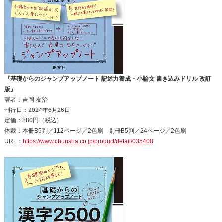
『基礎からのジャンプアップノート 記述力養成・小論文 書き込みドリル 改訂
版』
著者：吉岡 友治
刊行日：2024年6月26日
定価：880円（税込）
体裁：本冊B5判／112ページ／2色刷 別冊B5判／24ページ／2色刷
URL：
https://www.obunsha.co.jp/product/detail/035408