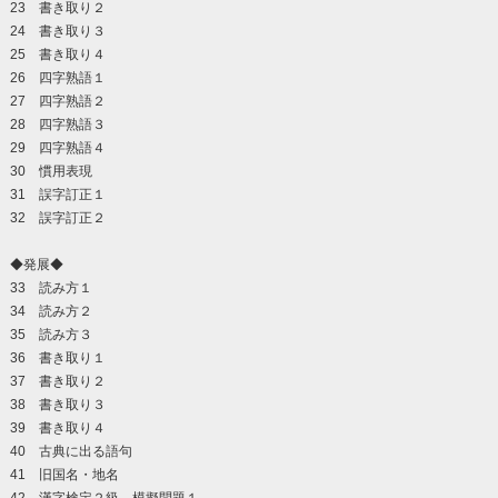
23 書き取り２
24 書き取り３
25 書き取り４
26 四字熟語１
27 四字熟語２
28 四字熟語３
29 四字熟語４
30 慣用表現
31 誤字訂正１
32 誤字訂正２
◆発展◆
33 読み方１
34 読み方２
35 読み方３
36 書き取り１
37 書き取り２
38 書き取り３
39 書き取り４
40 古典に出る語句
41 旧国名・地名
42 漢字検定２級 模擬問題１