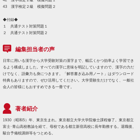
43 漢字検定２級 模擬問題２
◆付録◆
１ 共通テスト対策問題１
２ 共通テスト対策問題２
編集担当者の声
日常に用いる漢字から大学受験対策の漢字まで、幅広くかつ効率よく学習でき
るよう構成しました。すべての漢字に意味を明記していますので、漢字の力だ
けでなく、語彙力も身につきます。「解答書き込み用ノート」はダウンロード
特典もありますので、ぜひ活用してください。大学受験生だけでなく、一般社
会人の皆様にもおすすめできる一冊です。
著者紹介
1930（昭和5）年、東京生まれ。東京都立大学大学院修士課程修了。東京都立
富士･青山高校教諭を経て、母校である都立新宿高校に長年勤務する。退職後、
駿台予備校講師等をつとめる。