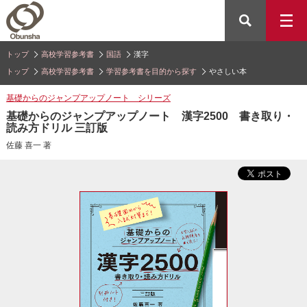
トップ
高校学習参考書
国語
漢字
トップ
高校学習参考書
学習参考書を目的から探す
やさしい本
基礎からのジャンプアップノート シリーズ
基礎からのジャンプアップノート 漢字2500 書き取り・
読み方ドリル 三訂版
佐藤 喜一 著