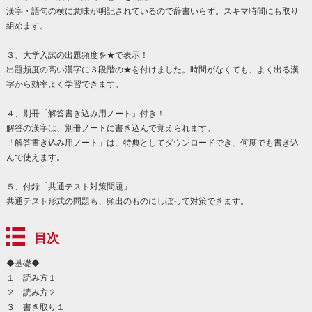
漢字・語句の横に意味が明記されているので辞書いらず。スキマ時間にも取り
組めます。
３、大学入試の出題頻度を★で表示！
出題頻度の高い漢字に３段階の★を付けました。時間がなくても、よく出る漢
字から効率よく学習できます。
４、別冊「解答書き込み用ノート」付き！
解答の漢字は、別冊ノートに書き込んで覚えられます。
「解答書き込み用ノート」は、特典としてダウンロードでき、何度でも書き込
んで使えます。
５、付録「共通テスト対策問題」
共通テスト形式の問題も、頻出のものにしぼって対策できます。
目次
◆基礎◆
１ 読み方１
２ 読み方２
３ 書き取り１