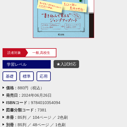
読者対象
一般,高校生
★入試対応
学習レベル
基礎
標準
応用
価格 :
880円（税込）
発売日 :
2024年06月26日
ISBNコード :
9784010354094
図書分類コード :
7381
本冊 :
B5判 ／ 104ページ ／ 2色刷
別冊 :
B5判 ／ 48ページ ／ 1色刷