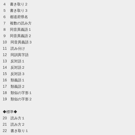
４ 書き取り２
５ 書き取り３
６ 都道府県名
７ 複数の読み方
８ 同音異義語１
９ 同音異義語２
10 同音異義語３
11 読み分け
12 同訓異字語
13 反対語１
14 反対語２
15 反対語３
16 類義語１
17 類義語２
18 類似の字形１
19 類似の字形２
◆標準◆
20 読み方１
21 読み方２
22 書き取り１