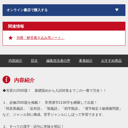
オンライン書店で購入する
関連情報
別冊「解答書き込み用ノート」
内容紹介
目次
編集担当者の声
著者紹介
おすすめ商品
内容紹介
◆充実の2500題！ 基礎固めから入試対策までこの一冊で万全！！
１、必修2500題を掲載！ 常用漢字2136字を網羅して出題！
「同音異義語」「反対語」「類義語」「四字熟語」「漢字検定２級模擬問題」
など、ジャンル別に構成。苦手ジャンルにしぼって学習できます。
２、すべての漢字・語句に意味を明記！