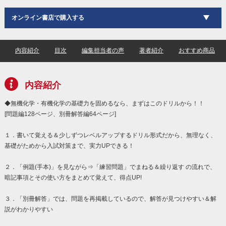
オンライン書店で購入する
内容紹介
目次
編集担当者の声
著者紹介
おすすめ商品
内容紹介
◆無機化学・有機化学の基礎力を固めるなら、まずはこのドリルから！！
[問題編128ページ、別冊解答編64ページ]
１．書いて覚える＆少しずつレベルアップするドリル形式だから、無理なく、
基礎がためから入試対策まで、実力UPできる！
２．「例題(手本)」を見ながら⇒「練習問題」でまねる＆繰り返す の流れで、
暗記事項とその使い方をまとめて覚えて、得点UP!
３．「別冊解答」では、問題を再掲載しているので、解答が見つけやすい＆解
説がわかりやすい