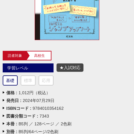
読者対象
高校生
★入試対応
学習レベル
基礎
標準
応用
価格 :
1,012円（税込）
発売日 :
2024年07月29日
ISBNコード :
9784010354162
図書分類コード :
7343
本冊 :
B5判 ／ 128ページ ／ 2色刷
別冊 :
B5判/64ページ/2色刷