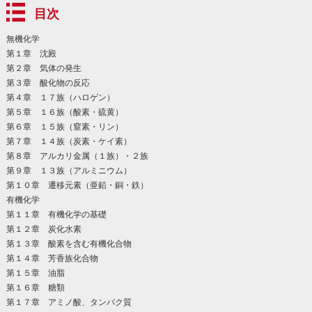
目次
無機化学
第１章 沈殿
第２章 気体の発生
第３章 酸化物の反応
第４章 １７族（ハロゲン）
第５章 １６族（酸素・硫黄）
第６章 １５族（窒素・リン）
第７章 １４族（炭素・ケイ素）
第８章 アルカリ金属（１族）・２族
第９章 １３族（アルミニウム）
第１０章 遷移元素（亜鉛・銅・鉄）
有機化学
第１１章 有機化学の基礎
第１２章 炭化水素
第１３章 酸素を含む有機化合物
第１４章 芳香族化合物
第１５章 油脂
第１６章 糖類
第１７章 アミノ酸、タンパク質