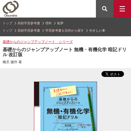
トップ
高校学習参考書
理科
化学
トップ
高校学習参考書
学習参考書を目的から探す
やさしい本
基礎からのジャンプアップノート シリーズ
基礎からのジャンプアップノート 無機・有機化学 暗記ドリ
ル 改訂版
橋爪 健作 著