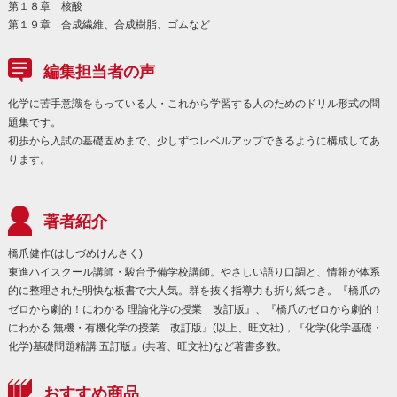
第１８章 核酸
第１９章 合成繊維、合成樹脂、ゴムなど
編集担当者の声
化学に苦手意識をもっている人・これから学習する人のためのドリル形式の問
題集です。
初歩から入試の基礎固めまで、少しずつレベルアップできるように構成してあ
ります。
著者紹介
橋爪健作(はしづめけんさく)
東進ハイスクール講師・駿台予備学校講師。やさしい語り口調と、情報が体系
的に整理された明快な板書で大人気。群を抜く指導力も折り紙つき。『橋爪の
ゼロから劇的！にわかる 理論化学の授業 改訂版』、『橋爪のゼロから劇的！
にわかる 無機・有機化学の授業 改訂版』(以上、旺文社)，『化学(化学基礎・
化学)基礎問題精講 五訂版』(共著、旺文社)など著書多数。
おすすめ商品