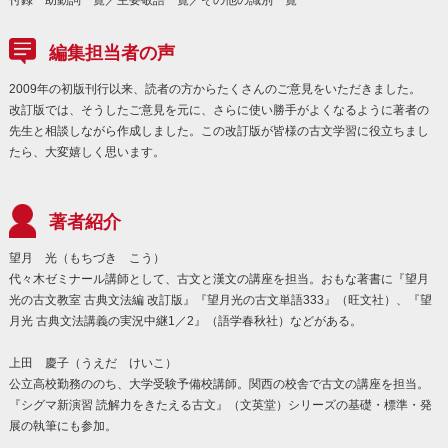
編集担当者の声
2009年の初版刊行以来、読者の方からたくさんのご意見をいただきました。
改訂版では、そうしたご意見を元に、さらに使い勝手がよくなるように著者の
先生と相談しながら作成しました。この改訂版が皆様の古文学習に役立ちまし
たら、大変嬉しく思います。
著者紹介
望月 光（もちづき こう）
代々木ゼミナール講師として、古文と漢文の講座を担当。おもな著書に『望月
光の古文教室 古典文法編 改訂版』『望月光の古文単語333』（旺文社）、『望
月光 古典文法講義の実況中継1／2』（語学春秋社）などがある。
上田 慶子（うえだ けいこ）
公立高校勤務ののち、大学受験予備校講師。関西の校舎で古文の講座を担当。
『シグマ新演習 読解力をきたえる古文』（文英堂）シリーズの基礎・標準・発
展の執筆にも参加。