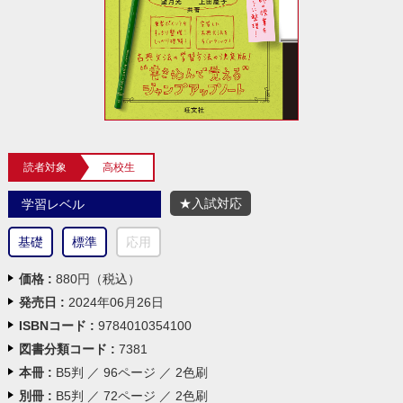
読者対象
高校生
★入試対応
学習レベル
基礎
標準
応用
価格 :
880円（税込）
発売日 :
2024年06月26日
ISBNコード :
9784010354100
図書分類コード :
7381
本冊 :
B5判 ／ 96ページ ／ 2色刷
別冊 :
B5判 ／ 72ページ ／ 2色刷