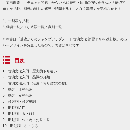
「文法解説」「チェック問題」から さらに復習・応用の内容を含んだ「練習問
題」を掲載。別冊の詳しい解説で疑問を残すことなく基礎力を完成させる！
4、一覧表を掲載
助動詞一覧／主な敬語一覧／識別一覧
※本書は『基礎からのジャンプアップノート 古典文法 演習ドリル 改訂版』のカ
バーデザインを変更したもので、内容は同じです。
目次
1 古典文法入門 歴史的仮名遣い
2 古典文法入門 品詞の分類
3 古典文法入門 活用／係り結びの法則
4 動詞 正格活用
5 動詞 変格活用
6 形容詞・形容動詞
7 助動詞入門
8 助動詞 き・けり
9 助動詞 つ・ぬ・たり・り
10 助動詞 る・らる