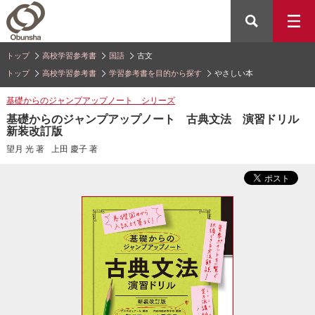
トップ
高校学習参考書
国語
古文
トップ
高校学習参考書
学習参考書を目的から探す
やさしい本
基礎からのジャンプアップノート シリーズ
基礎からのジャンプアップノート 古典文法 演習ドリル
新装改訂版
望月 光 著
上田 慶子 著