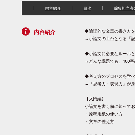
内容紹介
目次
編集担当者
◆論理的な文章の書き方
内容紹介
→小論文の土台となる「
◆小論文に必要なルール
→どんな課題でも、400
◆考え方のプロセスを学
→「思考力・表現力」が
【入門編】
小論文を書く前に知って
・原稿用紙の使い方
・文章の整え方