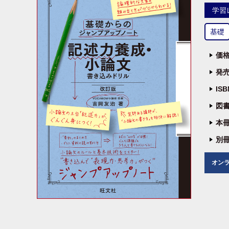
学習
基礎
価格
発売
IS
図書
本冊
別冊
オン