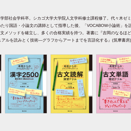
文学部社会学科卒。シカゴ大学大学院人文学科修士課程修了。代々木ゼ
わたり国語・小論文の講師として指導した後、「VOCABOW小論術」を
文メソッドを確立し、多くの合格実績を持つ。著書に『吉岡のなるほど
ジュアルを読みとく技術―グラフからアートまでを言語化する』(筑摩書房