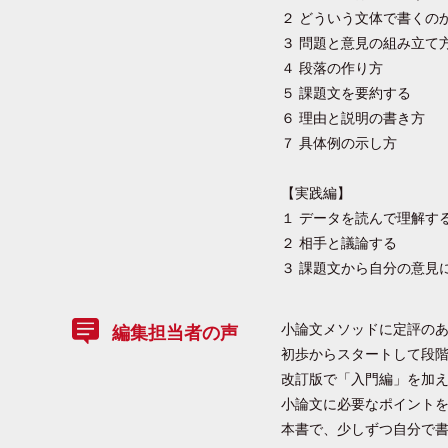
２ どういう文体で書くの
３ 問題と意見の組み立て
４ 段落の作り方
５ 課題文を要約する
６ 理由と説明の書き方
７ 具体例の示し方
【実践編】
１ データを読んで理解す
２ 相手と議論する
３ 課題文から自分の意見
小論文メソッドに定評の
編集担当者の声
初歩からスタートして段
改訂版で「入門編」を加
小論文に必要なポイントを
本書で、少しずつ自分で