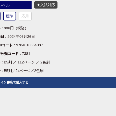
★入試対応
レベル
標準
応用
 :
880円（税込）
日 :
2024年06月26日
BNコード :
9784010354087
分類コード :
7381
 :
B5判 ／ 112ページ ／ 2色刷
 :
B5判／24ページ／2色刷
ライン書店で購入する