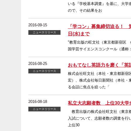
いる『学校基本調査』を基に、大学
ので、その結果をお
2016-09-15
「学コン」募集締切迫る！ 第
ニュースリリース
日(水)まで
"教育出版の旺文社（東京都新宿区 
国学芸サイエンスコンクール（通称：
2016-08-25
おもてなし英語力を磨く「英
ニュースリリース
株式会社旺文社（本社・東京都新宿
宏）、株式会社毎日新聞社（本社・
る会話に焦点を絞った「
2016-08-18
私立大志願者数 上位30大学
ニュースリリース
教育出版の株式会社旺文社（東京都
入試について、志願者数の調査を行
上位30