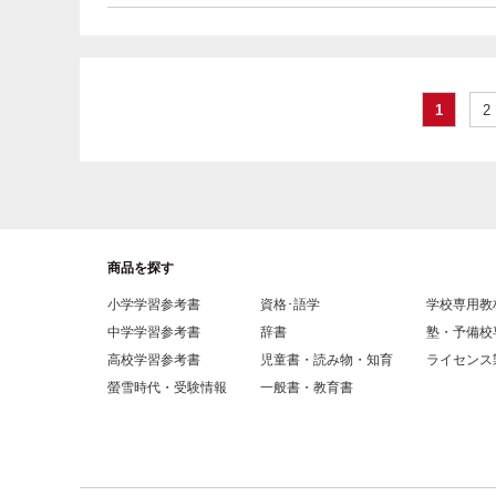
1
2
商品を探す
小学学習参考書
資格･語学
学校専用教
中学学習参考書
辞書
塾・予備校
高校学習参考書
児童書・読み物・知育
ライセンス
螢雪時代・受験情報
一般書・教育書