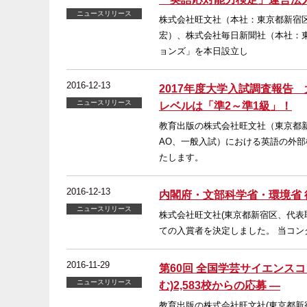
ニュースリリース
株式会社旺文社（本社：東京都新宿
宏）、株式会社毎日新聞社（本社：
ョンズ」を本日設立し
2016-12-13
2017年度大学入試調査報告
ニュースリリース
レベルは「準2～準1級」！
教育出版の株式会社旺文社（東京都新
AO、一般入試）における英語の外
たします。
2016-12-13
内閣府・文部科学省・環境省 
ニュースリリース
株式会社旺文社(東京都新宿区、代表
ての入賞者を決定しました。 当コン
2016-11-29
第60回 全国学芸サイエンスコ
ニュースリリース
む)2,583校からの応募 ―
教育出版の株式会社旺文社(東京都新