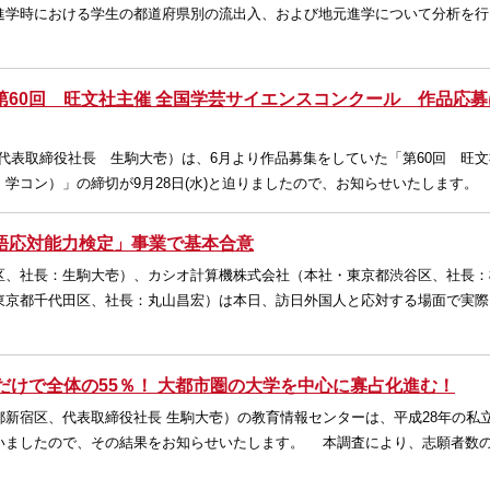
進学時における学生の都道府県別の流出入、および地元進学について分析を行
60回 旺文社主催 全国学芸サイエンスコンクール 作品応募は
代表取締役社長 生駒大壱）は、6月より作品募集をしていた「第60回 旺文
学コン）」の締切が9月28日(水)と迫りましたので、お知らせいたします。
語応対能力検定」事業で基本合意
区、社長：生駒大壱）、カシオ計算機株式会社（本社・東京都渋谷区、社長：
東京都千代田区、社長：丸山昌宏）は本日、訪日外国人と応対する場面で実際
だけで全体の55％！ 大都市圏の大学を中心に寡占化進む！
新宿区、代表取締役社長 生駒大壱）の教育情報センターは、平成28年の私
いましたので、その結果をお知らせいたします。 本調査により、志願者数