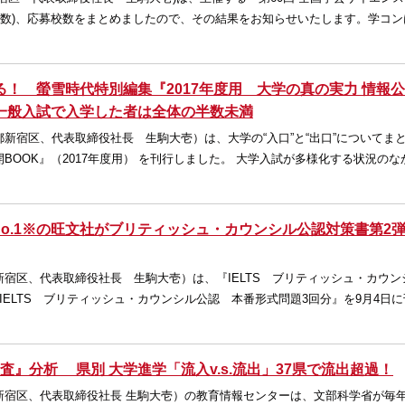
品数)、応募校数をまとめましたので、その結果をお知らせいたします。学コン
！ 螢雪時代特別編集『2017年度用 大学の真の実力 情報
に一般入試で入学した者は全体の半数未満
新宿区、代表取締役社長 生駒大壱）は、大学の“入口”と“出口”についてま
BOOK』（2017年度用） を刊行しました。 大学入試が多様化する状況のな
アNo.1※の旺文社がブリティッシュ・カウンシル公認対策書第2
宿区、代表取締役社長 生駒大壱）は、『IELTS ブリティッシュ・カウン
IELTS ブリティッシュ・カウンシル公認 本番形式問題3回分』を9月4日
調査』分析 県別 大学進学「流入v.s.流出」37県で流出超過！
新宿区、代表取締役社長 生駒大壱）の教育情報センターは、文部科学省が毎