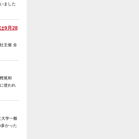
いました
9月28
社主催 全
樫尾和
に使われ
立大学一般
の多かった