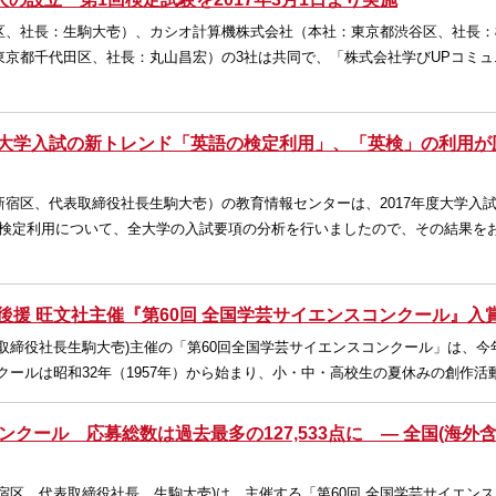
区、社長：生駒大壱）、カシオ計算機株式会社（本社：東京都渋谷区、社長：
東京都千代田区、社長：丸山昌宏）の3社は共同で、「株式会社学びUPコミュ
 大学入試の新トレンド「英語の検定利用」、「英検」の利用が
宿区、代表取締役社長生駒大壱）の教育情報センターは、2017年度大学入
部検定利用について、全大学の入試要項の分析を行いましたので、その結果を
後援 旺文社主催『第60回 全国学芸サイエンスコンクール』入
取締役社長生駒大壱)主催の「第60回全国学芸サイエンスコンクール」は、今
クールは昭和32年（1957年）から始まり、小・中・高校生の夏休みの創作活
ンクール 応募総数は過去最多の127,533点に ― 全国(海外
宿区 代表取締役社長 生駒大壱)は、主催する「第60回 全国学芸サイエン