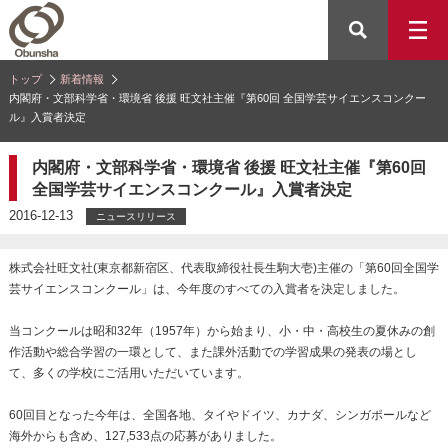
トップ
新着情報
内閣府・文部科学省・環境省 後援 旺文社主催『第60回 全国学芸サイエンスコンクー
ル』入賞者決定
内閣府・文部科学省・環境省 後援 旺文社主催『第60回
全国学芸サイエンスコンクール』入賞者決定
2016-12-13
ニュースリリース
株式会社旺文社(東京都新宿区、代表取締役社長生駒大壱)主催の「第60回全国学
芸サイエンスコンクール」は、今年度のすべての入賞者を決定しました。
当コンクールは昭和32年（1957年）から始まり、小・中・高校生の夏休みの創
作活動や総合学習の一環として、また課外活動での学習成果の発表の場とし
て、多くの学校にご活用いただいています。
60回目となった今年は、全国各地、タイやドイツ、カナダ、シンガポールなど
海外からも含め、127,533点の応募がありました。