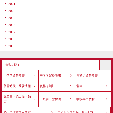
2021
2020
2019
2018
2017
2016
2015
商品を探す
小学学習参考書
中学学習参考書
高校学習参考書
螢雪時代・受験情報
資格･語学
辞書
児童書・読み物・知
一般書・教育書
学校専用教材
育
塾・予備校専用教材
ライセンス製品・サービス