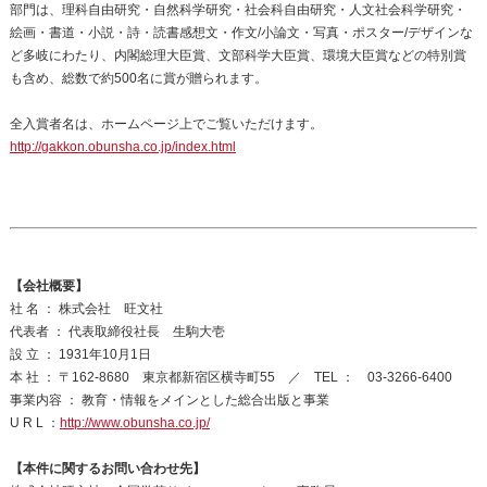
部門は、理科自由研究・自然科学研究・社会科自由研究・人文社会科学研究・
絵画・書道・小説・詩・読書感想文・作文/小論文・写真・ポスター/デザインな
ど多岐にわたり、内閣総理大臣賞、文部科学大臣賞、環境大臣賞などの特別賞
も含め、総数で約500名に賞が贈られます。
全入賞者名は、ホームページ上でご覧いただけます。
http://gakkon.obunsha.co.jp/index.html
【会社概要】
社 名 ： 株式会社 旺文社
代表者 ： 代表取締役社長 生駒大壱
設 立 ： 1931年10月1日
本 社 ： 〒162-8680 東京都新宿区横寺町55 ／ TEL ： 03-3266-6400
事業内容 ： 教育・情報をメインとした総合出版と事業
U R L ：
http://www.obunsha.co.jp/
【本件に関するお問い合わせ先】