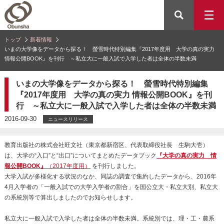
トップ
新着情報
いまの大学像をデータから探る！ 螢雪時代特別編集『2017年度用 大学の真の実力
情報公開BOOK』を刊行 ～私立大に一般入試で入学した者は全体の半数未満
いまの大学像をデータから探る！ 螢雪時代特別編集
『2017年度用 大学の真の実力 情報公開BOOK』を刊
行 ～私立大に一般入試で入学した者は全体の半数未満
2016-09-30
ニュースリリース
教育出版社の株式会社旺文社（東京都新宿区、代表取締役社長 生駒大壱）
は、大学の“入口”と“出口”についてまとめたデータブック
『大学の真の実力 情
報公開BOOK』
（2017年度用）
を刊行しました。
大学入試が多様化する状況のなか、同誌の調査で集約したデータから、2016年
4月入学者の「一般入試での大学入学者の割合」を国公立大・私立大別、私立大
の系統別等で算出しましたのでお知らせします。
私立大に一般入試で入学した者は全体の半数未満。系統別では、理・工・農系