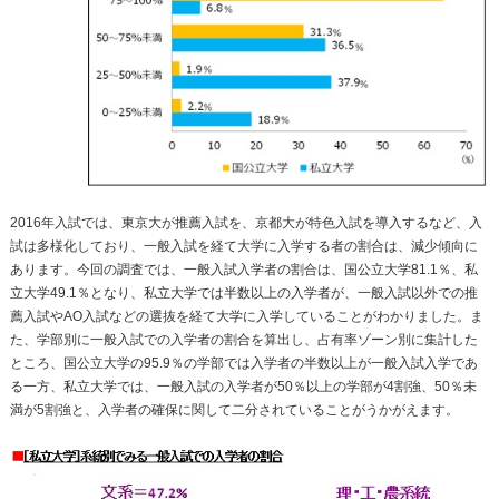
2016年入試では、東京大が推薦入試を、京都大が特色入試を導入するなど、入
試は多様化しており、一般入試を経て大学に入学する者の割合は、減少傾向に
あります。今回の調査では、一般入試入学者の割合は、国公立大学81.1％、私
立大学49.1％となり、私立大学では半数以上の入学者が、一般入試以外での推
薦入試やAO入試などの選抜を経て大学に入学していることがわかりました。ま
た、学部別に一般入試での入学者の割合を算出し、占有率ゾーン別に集計した
ところ、国公立大学の95.9％の学部では入学者の半数以上が一般入試入学であ
る一方、私立大学では、一般入試の入学者が50％以上の学部が4割強、50％未
満が5割強と、入学者の確保に関して二分されていることがうかがえます。