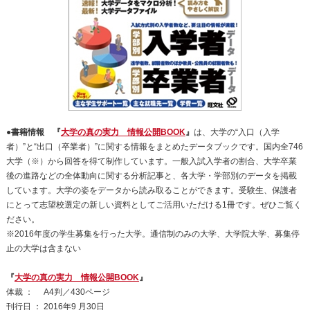
●
書籍情報 『
大学の真の実力 情報公開BOOK
』
は、大学の“入口（入学
者）”と“出口（卒業者）”に関する情報をまとめたデータブックです。国内全746
大学（※）から回答を得て制作しています。一般入試入学者の割合、大学卒業
後の進路などの全体動向に関する分析記事と、各大学・学部別のデータを掲載
しています。大学の姿をデータから読み取ることができます。受験生、保護者
にとって志望校選定の新しい資料としてご活用いただける1冊です。ぜひご覧く
ださい。
※2016年度の学生募集を行った大学。通信制のみの大学、大学院大学、募集停
止の大学は含まない
『
大学の真の実力 情報公開BOOK
』
体裁 ： A4判／430ページ
刊行日 ： 2016年9 月30日