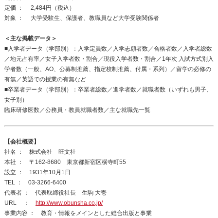
定価 ： 2,484円（税込）
対象 ： 大学受験生、保護者、教職員など大学受験関係者
＜主な掲載データ＞
■入学者データ（学部別）：入学定員数／入学志願者数／合格者数／入学者総数
／地元占有率／女子入学者数・割合／現役入学者数・割合／1年次 入試方式別入
学者数（一般、AO、公募制推薦、指定校制推薦、付属・系列）／留学の必修の
有無／英語での授業の有無など
■卒業者データ（学部別）：卒業者総数／進学者数／就職者数（いずれも男子、
女子別）
臨床研修医数／公務員・教員就職者数／主な就職先一覧
【会社概要】
社名 ： 株式会社 旺文社
本社 ： 〒162-8680 東京都新宿区横寺町55
設立 ： 1931年10月1日
TEL ： 03-3266-6400
代表者 ： 代表取締役社長 生駒 大壱
URL ：
http://www.obunsha.co.jp/
事業内容 ： 教育・情報をメインとした総合出版と事業