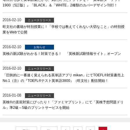
1900［5訂版］』「BLACK」＆「WHITE」2種類のカバーデザイン刊行！
2016-02-10
ニュースリリース
旺文社の書籍が特別授業に！「学校では教えてくれない大切なこと」の特別授
業をWebで公開
2016-02-10
お知らせ
英検の新試験がわかる！対策できる！ 「英検新試験情報サイト」オープン
2016-02-10
ニュースリリース
「圧倒的に一番速く覚えられる英単語アプリ mikan」にてTOEFL®対策書売上
No.1（注）の『TOEFL®テスト英単語3800』（旺文社）配信開始！
2016-01-08
ニュースリリース
英検®の直前対策にぴったり！「ファミマプリント」にて「英検予想問題ドリ
ル」準2級～5級のプリントサービスを開始