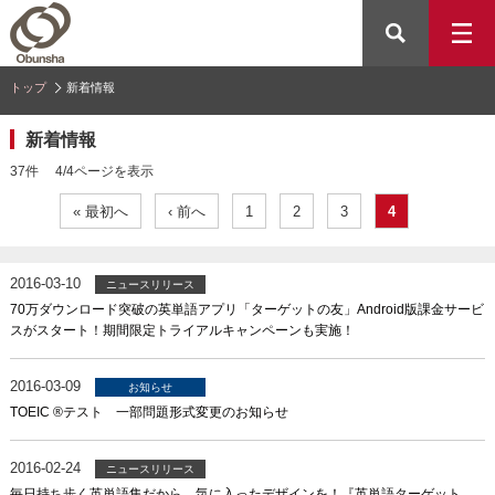
トップ
新着情報
新着情報
37件 4/4ページを表示
« 最初へ
‹ 前へ
1
2
3
4
2016-03-10
ニュースリリース
70万ダウンロード突破の英単語アプリ「ターゲットの友」Android版課金サービ
スがスタート！期間限定トライアルキャンペーンも実施！
2016-03-09
お知らせ
TOEIC ®テスト 一部問題形式変更のお知らせ
2016-02-24
ニュースリリース
毎日持ち歩く英単語集だから、気に入ったデザインを！『英単語ターゲット