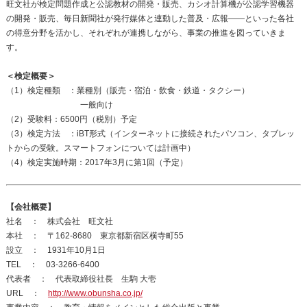
旺文社が検定問題作成と公認教材の開発・販売、カシオ計算機が公認学習機器
の開発・販売、毎日新聞社が発行媒体と連動した普及・広報――といった各社
の得意分野を活かし、それぞれが連携しながら、事業の推進を図っていきま
す。
＜検定概要＞
（1）検定種類 ：業種別（販売・宿泊・飲食・鉄道・タクシー）
一般向け
（2）受験料：6500円（税別）予定
（3）検定方法 ：iBT形式（インターネットに接続されたパソコン、タブレッ
トからの受験。スマートフォンについては計画中）
（4）検定実施時期：2017年3月に第1回（予定）
【会社概要】
社名 ： 株式会社 旺文社
本社 ： 〒162-8680 東京都新宿区横寺町55
設立 ： 1931年10月1日
TEL ： 03-3266-6400
代表者 ： 代表取締役社長 生駒 大壱
URL ：
http://www.obunsha.co.jp/