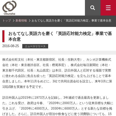
トップ
新着情報
おもてなし英語力を磨く「英語応対能力検定」事業で基本合意
おもてなし英語力を磨く「英語応対能力検定」事業で基
本合意
2016-08-25
ニュースリリース
株式会社旺文社（本社・東京都新宿区、社長：生駒大壱）、カシオ計算機株式
会社（本社・東京都渋谷区、社長：樫尾和宏）、株式会社毎日新聞社（本社・
東京都千代田区、社長：丸山昌宏）は本日、訪日外国人と応対する場面で実際
に使われる会話に焦点を絞った「英語応対能力検定」を立ち上げることで基本
合意しました。本年11月をめどに、3社で共同出資会社を設立し、来年3月に第
1回試験を実施する予定です。
訪日外国人は2015年に1973万人を記録し、3年連続で過去最高を更新しまし
た。これを受け、政府は今春、「2020年に2000万人」という従来目標を大幅に
引き上げ、「2020年に4000万人、2030年に6000万人」とする新たな目標を掲
げました。さらに、訪日外国人が宿泊や飲食などに使う消費額についても、15