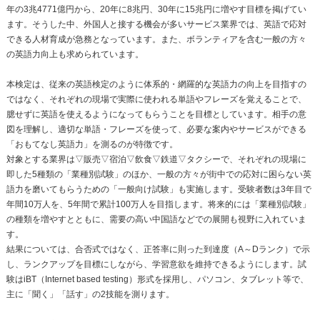
年の3兆4771億円から、20年に8兆円、30年に15兆円に増やす目標を掲げてい
ます。そうした中、外国人と接する機会が多いサービス業界では、英語で応対
できる人材育成が急務となっています。また、ボランティアを含む一般の方々
の英語力向上も求められています。
本検定は、従来の英語検定のように体系的・網羅的な英語力の向上を目指すの
ではなく、それぞれの現場で実際に使われる単語やフレーズを覚えることで、
臆せずに英語を使えるようになってもらうことを目標としています。相手の意
図を理解し、適切な単語・フレーズを使って、必要な案内やサービスができる
「おもてなし英語力」を測るのが特徴です。
対象とする業界は▽販売▽宿泊▽飲食▽鉄道▽タクシーで、それぞれの現場に
即した5種類の「業種別試験」のほか、一般の方々が街中での応対に困らない英
語力を磨いてもらうための「一般向け試験」も実施します。受験者数は3年目で
年間10万人を、5年間で累計100万人を目指します。将来的には「業種別試験」
の種類を増やすとともに、需要の高い中国語などでの展開も視野に入れていま
す。
結果については、合否式ではなく、正答率に則った到達度（A～Dランク）で示
し、ランクアップを目標にしながら、学習意欲を維持できるようにします。試
験はiBT（Internet based testing）形式を採用し、パソコン、タブレット等で、
主に「聞く」「話す」の2技能を測ります。