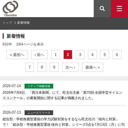
トップ
新着情報
新着情報
632件 2/64ページを表示
« 最初へ
‹ 前へ
1
2
3
4
5
6
7
8
9
次へ ›
最後へ »
2026-07-14
メディア掲載情報
2026年7月8日、「西日本新聞」にて、旺文社主催「第70回 全国学芸サイエン
スコンクール」の募集開始に関する記事が掲載されました。
2026-07-13
ニュースリリース
総合型・学校推薦型選抜の学力試験対策をするなら旺文社の「傾向と対策」
で！「総合型・学校推薦型選抜 傾向と対策」シリーズ3点を7月13日（月）に刊