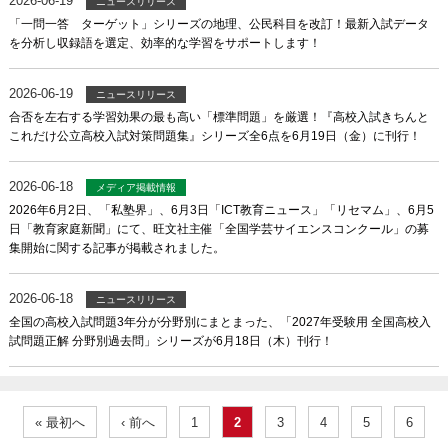
2026-06-19
ニュースリリース
「一問一答 ターゲット」シリーズの地理、公民科目を改訂！最新入試データ
を分析し収録語を選定、効率的な学習をサポートします！
2026-06-19
ニュースリリース
合否を左右する学習効果の最も高い「標準問題」を厳選！『高校入試きちんと
これだけ公立高校入試対策問題集』シリーズ全6点を6月19日（金）に刊行！
2026-06-18
メディア掲載情報
2026年6月2日、「私塾界」、6月3日「ICT教育ニュース」「リセマム」、6月5
日「教育家庭新聞」にて、旺文社主催「全国学芸サイエンスコンクール」の募
集開始に関する記事が掲載されました。
2026-06-18
ニュースリリース
全国の高校入試問題3年分が分野別にまとまった、「2027年受験用 全国高校入
試問題正解 分野別過去問」シリーズが6月18日（木）刊行！
« 最初へ
‹ 前へ
1
2
3
4
5
6