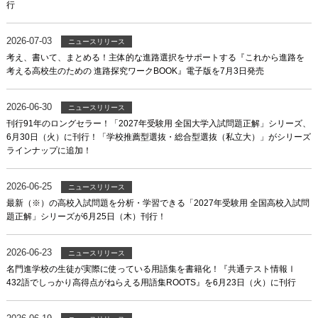
行
2026-07-03
ニュースリリース
考え、書いて、まとめる！主体的な進路選択をサポートする『これから進路を
考える高校生のための 進路探究ワークBOOK』電子版を7月3日発売
2026-06-30
ニュースリリース
刊行91年のロングセラー！「2027年受験用 全国大学入試問題正解」シリーズ、
6月30日（火）に刊行！「学校推薦型選抜・総合型選抜（私立大）」がシリーズ
ラインナップに追加！
2026-06-25
ニュースリリース
最新（※）の高校入試問題を分析・学習できる「2027年受験用 全国高校入試問
題正解」シリーズが6月25日（木）刊行！
2026-06-23
ニュースリリース
名門進学校の生徒が実際に使っている用語集を書籍化！『共通テスト情報Ⅰ
432語でしっかり高得点がねらえる用語集ROOTS』を6月23日（火）に刊行