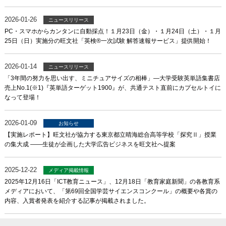
2026-01-26
ニュースリリース
PC・スマホからカンタンに自動採点！１月23日（金）・１月24日（土）・１月
25日（日）実施分の旺文社「英検®一次試験 解答速報サービス」提供開始！
2026-01-14
ニュースリリース
「3年間の努力を思い出す、ミニチュアサイズの相棒」―大学受験英単語集書店
売上No.1(※1)『英単語ターゲット1900』が、共通テスト直前にカプセルトイに
なって登場！
2026-01-09
お知らせ
【実施レポート】旺文社が協力する東京都立晴海総合高等学校「探究Ⅱ」授業
の集大成 ――生徒が企画した大学広告ビジネスを旺文社へ提案
2025-12-22
メディア掲載情報
2025年12月16日「ICT教育ニュース」、12月18日「教育家庭新聞」の各教育系
メディアにおいて、「第69回全国学芸サイエンスコンクール」の概要や各賞の
内容、入賞者発表を紹介する記事が掲載されました。