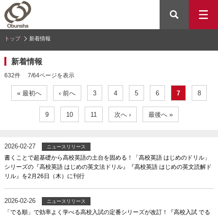
トップ
新着情報
新着情報
632件 7/64ページを表示
« 最初へ
‹ 前へ
3
4
5
6
7
8
9
10
11
次へ ›
最後へ »
2026-02-27
ニュースリリース
書くことで超基礎から高校英語の土台を固める！「高校英語 はじめのドリル」
シリーズの『高校英語 はじめの英文法ドリル』『高校英語 はじめの英文読解ド
リル』を2月26日（木）に刊行
2026-02-26
ニュースリリース
「でる順」で効率よく学べる高校入試の定番シリーズが改訂！『高校入試 でる