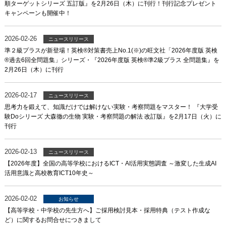
順ターゲットシリーズ 五訂版』を2月26日（木）に刊行！刊行記念プレゼント
キャンペーンも開催中！
2026-02-26
ニュースリリース
準２級プラスが新登場！英検®対策書売上No.1(※)の旺文社「2026年度版 英検
®過去6回全問題集」シリーズ・『2026年度版 英検®準2級プラス 全問題集』を
2月26日（木）に刊行
2026-02-17
ニュースリリース
思考力を鍛えて、知識だけでは解けない実験・考察問題をマスター！ 『大学受
験Doシリーズ 大森徹の生物 実験・考察問題の解法 改訂版』を2月17日（火）に
刊行
2026-02-13
ニュースリリース
【2026年度】全国の高等学校におけるICT・AI活用実態調査 ～激変した生成AI
活用意識と高校教育ICT10年史～
2026-02-02
お知らせ
【高等学校・中学校の先生方へ】ご採用検討見本・採用特典（テスト作成な
ど）に関するお問合せにつきまして