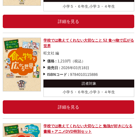
小学５・６年生,小学３・４年生
詳細を見る
学校では教えてくれない大切なこと 52 食べ物で広がる
世界
旺文社 編
価格 :
1,210円（税込）
発売日 :
2026年03月18日
ISBNコード :
9784010115886
読者対象
小学５・６年生,小学３・４年生
詳細を見る
学校では教えてくれない大切なこと 勉強が好きになる
書籍＋アニメDVD特別セット