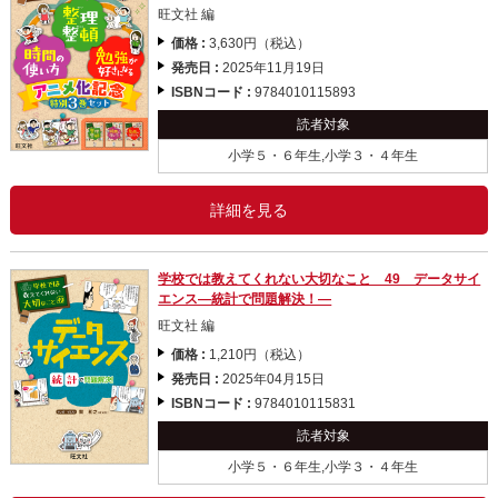
旺文社 編
価格 :
3,630円（税込）
発売日 :
2025年11月19日
ISBNコード :
9784010115893
読者対象
小学５・６年生,小学３・４年生
詳細を見る
学校では教えてくれない大切なこと 49 データサイ
エンス―統計で問題解決！―
旺文社 編
価格 :
1,210円（税込）
発売日 :
2025年04月15日
ISBNコード :
9784010115831
読者対象
小学５・６年生,小学３・４年生