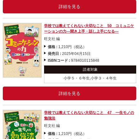
詳細を見る
学校では教えてくれない大切なこと 50 コミュニケ
ーションの力―聞き上手・話し上手になる―
旺文社 編
価格 :
1,210円（税込）
発売日 :
2025年04月15日
ISBNコード :
9784010115848
読者対象
小学５・６年生,小学３・４年生
詳細を見る
学校では教えてくれない大切なこと 47 一生モノの
勉強法
旺文社 編
価格 :
1,210円（税込）