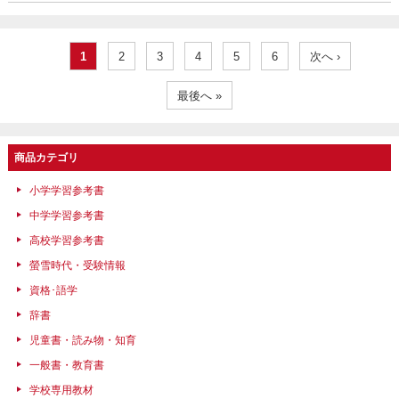
1
2
3
4
5
6
次へ ›
最後へ »
商品カテゴリ
小学学習参考書
中学学習参考書
高校学習参考書
螢雪時代・受験情報
資格･語学
辞書
児童書・読み物・知育
一般書・教育書
学校専用教材