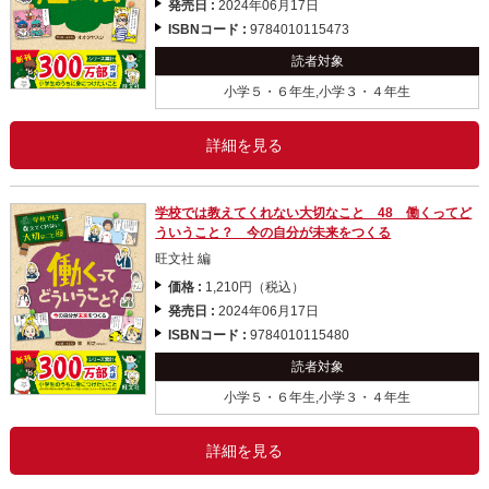
発売日 :
2024年06月17日
ISBNコード :
9784010115473
読者対象
小学５・６年生,小学３・４年生
詳細を見る
学校では教えてくれない大切なこと 48 働くってど
ういうこと？ 今の自分が未来をつくる
旺文社 編
価格 :
1,210円（税込）
発売日 :
2024年06月17日
ISBNコード :
9784010115480
読者対象
小学５・６年生,小学３・４年生
詳細を見る