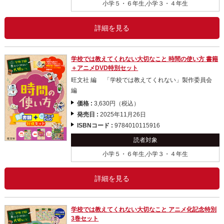
小学５・６年生,小学３・４年生
詳細を見る
学校では教えてくれない大切なこと 時間の使い方 書籍
＋アニメDVD特別セット
旺文社 編 「学校では教えてくれない」製作委員会
編
価格 :
3,630円（税込）
発売日 :
2025年11月26日
ISBNコード :
9784010115916
読者対象
小学５・６年生,小学３・４年生
詳細を見る
学校では教えてくれない大切なこと アニメ化記念特別
3巻セット