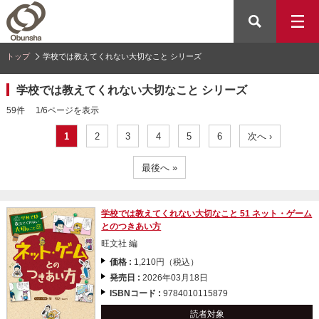
トップ
学校では教えてくれない大切なこと シリーズ
学校では教えてくれない大切なこと シリーズ
59件 1/6ページを表示
1
2
3
4
5
6
次へ ›
最後へ »
学校では教えてくれない大切なこと 51 ネット・ゲーム
とのつきあい方
旺文社 編
価格 :
1,210円（税込）
発売日 :
2026年03月18日
ISBNコード :
9784010115879
読者対象