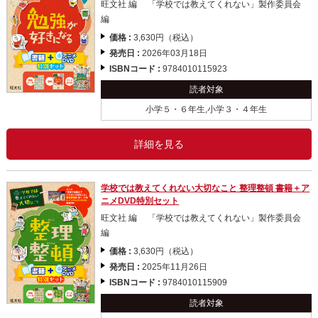
旺文社 編 「学校では教えてくれない」製作委員会
編
価格 :
3,630円（税込）
発売日 :
2026年03月18日
ISBNコード :
9784010115923
読者対象
小学５・６年生,小学３・４年生
詳細を見る
学校では教えてくれない大切なこと 整理整頓 書籍＋ア
ニメDVD特別セット
旺文社 編 「学校では教えてくれない」製作委員会
編
価格 :
3,630円（税込）
発売日 :
2025年11月26日
ISBNコード :
9784010115909
読者対象