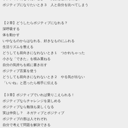
ポジティブになりたいとき３ 人と自分を比べてしまう
【２章】どうしたらポジティブになれる？
深呼吸する
体を動かす
いやなものからはなれる、好きなものにふれる
生活リズムを整える
どうしても前向きになれないとき１ つかれちゃった
小さな「できた」を積み重ねる
自分の気持ちを紙に書き出す
ポジティブ言葉を使う
どうしても前向きになれないとき２ やる気が出ない
「いいね」と思ったら相手に伝える
【３章】ポジティブでいれば乗りこえられる！
ポジティブならチャレンジを楽しめる
ポジティブなら勉強も楽しくなる
実は仲良し？ ネガティブとポジティブ
ポジティブの形は人それぞれ
自分で考えて問題を解決できる