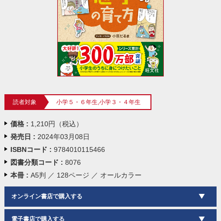
読者対象
小学５・６年生,小学３・４年生
価格 :
1,210円（税込）
発売日 :
2024年03月08日
ISBNコード :
9784010115466
図書分類コード :
8076
本冊 :
A5判 ／ 128ページ ／ オールカラー
オンライン書店で購入する
電子書店で購入する