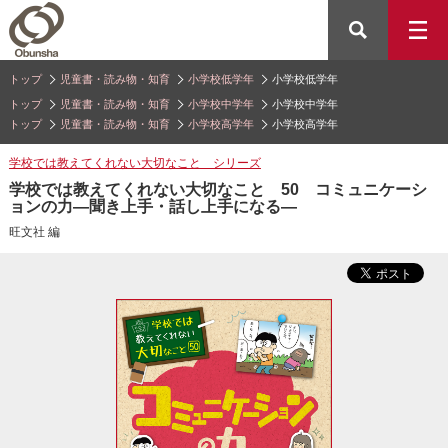
トップ
児童書・読み物・知育
小学校低学年
小学校低学年
トップ
児童書・読み物・知育
小学校中学年
小学校中学年
トップ
児童書・読み物・知育
小学校高学年
小学校高学年
学校では教えてくれない大切なこと シリーズ
学校では教えてくれない大切なこと 50 コミュニケーシ
ョンの力―聞き上手・話し上手になる―
旺文社 編