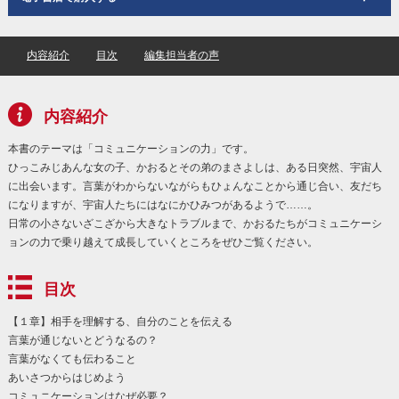
内容紹介
目次
編集担当者の声
内容紹介
本書のテーマは「コミュニケーションの力」です。
ひっこみじあんな女の子、かおるとその弟のまさよしは、ある日突然、宇宙人
に出会います。言葉がわからないながらもひょんなことから通じ合い、友だち
になりますが、宇宙人たちにはなにかひみつがあるようで……。
日常の小さないざこざから大きなトラブルまで、かおるたちがコミュニケーシ
ョンの力で乗り越えて成長していくところをぜひご覧ください。
目次
【１章】相手を理解する、自分のことを伝える
言葉が通じないとどうなるの？
言葉がなくても伝わること
あいさつからはじめよう
コミュニケーションはなぜ必要？