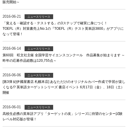
販売開始～
2016-06-21
ニュースリリース
「覚える・確認する・テストする」の3ステップで確実に身につく！
TOEFL（R）対策書売上No.1の『TOEFL（R）テスト英単語3800』がアプリに
なって登場！
2016-06-14
ニュースリリース
第60回 旺文社主催 全国学芸サイエンスコンクール 作品募集が始まります ～
昨年の応募作品総数は120,755点～
2016-06-06
ニュースリリース
[第3弾 紀伊國屋書店 札幌本店] あなただけのオリジナルカバー作成で学習が楽し
くなる!? 英単語ターゲットシリーズ 書店イベント 6月17日（金）、18日（土）
開催
2016-06-01
ニュースリリース
高校生必携の英単語アプリ「ターゲットの友」シリーズに待望のセンター試験
レベル対応版が登場！