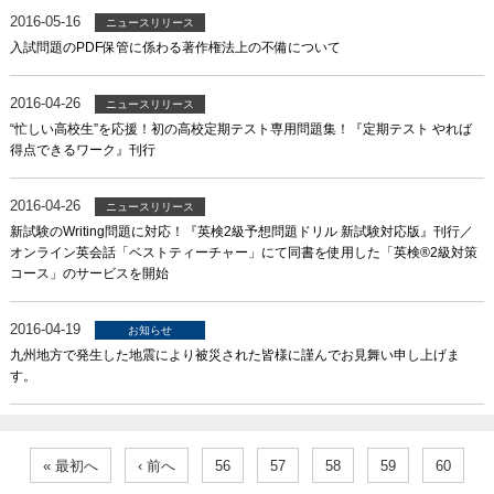
2016-05-16
ニュースリリース
入試問題のPDF保管に係わる著作権法上の不備について
2016-04-26
ニュースリリース
“忙しい高校生”を応援！初の高校定期テスト専用問題集！『定期テスト やれば
得点できるワーク』刊行
2016-04-26
ニュースリリース
新試験のWriting問題に対応！『英検2級予想問題ドリル 新試験対応版』刊行／
オンライン英会話「ベストティーチャー」にて同書を使用した「英検®2級対策
コース」のサービスを開始
2016-04-19
お知らせ
九州地方で発生した地震により被災された皆様に謹んでお見舞い申し上げま
す。
« 最初へ
‹ 前へ
56
57
58
59
60