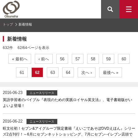
トップ
新着情報
新着情報
632件 62/64ページを表示
« 最初へ
‹ 前へ
56
57
58
59
60
61
62
63
64
次へ ›
最後へ »
2016-06-23
ニュースリリース
英語学習者のバイブル『表現のための実践ロイヤル英文法』、電子書籍版がい
よいよ登場！
2016-06-22
ニュースリリース
旺文社初！セブン&アイグループ限定書籍『えいごであそぼDVDえほん』シリー
ズ2点刊行！～6月にセブンネットショッピング、7月にセブン-イレブン店頭で