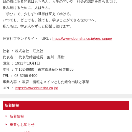
目の前にある問題はもちろん、人生の問いや、社会の課題を自ら見つけ、
挑み続けるために、人は学ぶ。
「学び」で、少しずつ世界は変えてゆける。
いつでも、どこでも、誰でも、学ぶことができる世の中へ。
私たちは、学ぶ人をずっと応援し続けます。
旺文社ブランドサイト URL：
https://www.obunsha.co.jp/pr/change/
社名 ： 株式会社 旺文社
代表者 ： 代表取締役社長 粂川 秀樹
設立 ： 1931年10月1日
本社 ： 〒162-8680 東京都新宿区横寺町55
TEL ： 03-3266-6400
事業内容 ： 教育・情報をメインとした総合出版と事業
URL ：
https://www.obunsha.co.jp/
新着情報
新着情報
重要なお知らせ