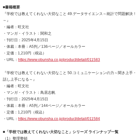
■書籍概要
『学校では教えてくれない大切なこと 49.データサイエンス～統計で問題解決！
～』
・編者：旺文社
・マンガ・イラスト：関和之
・刊行日：2025年4月15日
・体裁：本冊：A5判／136ページ／オールカラー
・定価：1,210円（税込）
・URL：
https://www.obunsha.co.jp/product/detail/011583
『学校では教えてくれない大切なこと 50.コミュニケーションの力～聞き上手・
話し上手になる～』
・編者：旺文社
・マンガ・イラスト：鳥居志帆
・刊行日：2025年4月15日
・体裁：本冊：A5判／144ページ／オールカラー
・定価：1,210円（税込）
・URL：
https://www.obunsha.co.jp/product/detail/011584
■「学校では教えてくれない大切なこと」シリーズ ラインナップ一覧
（1）整理整頓