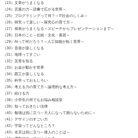
（23）文章がうまくなる
（24）言葉の力～語彙で広がる世界～
（25）プログラミングって何？～IT社会のしくみ～
（26）研究って楽しい～探究心の育て方～
（27）発表がうまくなる～スピーチからプレゼンテーションまで～
（28）日本のこと～伝統・文化・風習～
（29）AIって何だろう？～人工知能が拓く世界～
（30）音楽が楽しくなる
（31）地球ってすごい
（32）災害を知る
（33）お金が動かす世界
（34）図工が楽しくなる
（35）科学っておもしろい
（36）考える力の育て方～論理的な考え方～
（37）続ける力
（38）小学生の何でもお悩み相談室
（39）知っておきたい法律
（40）勉強は役に立つ～大人になって困らないために～
（41）デザインのすごい力
（42）宇宙ってどんなところ？
（43）名言は役に立つ～偉人のことば～