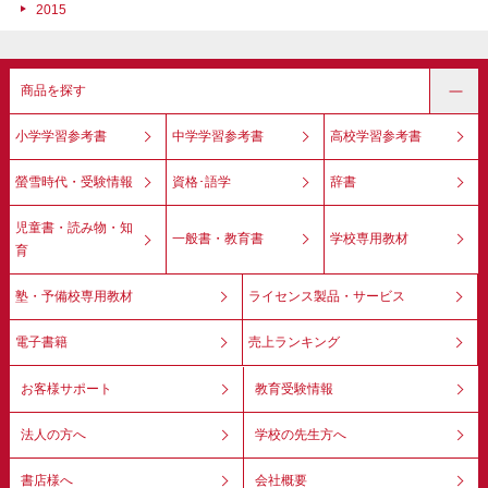
2015
商品を探す
小学学習参考書
中学学習参考書
高校学習参考書
螢雪時代・受験情報
資格･語学
辞書
児童書・読み物・知
一般書・教育書
学校専用教材
育
塾・予備校専用教材
ライセンス製品・サービス
電子書籍
売上ランキング
お客様サポート
教育受験情報
法人の方へ
学校の先生方へ
書店様へ
会社概要