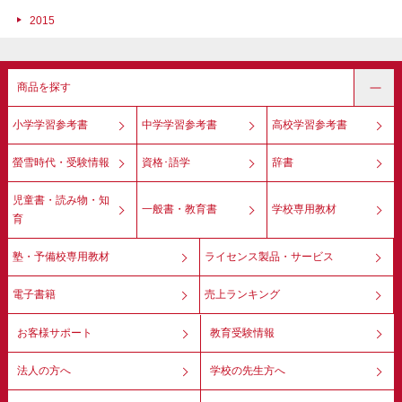
2015
商品を探す
小学学習参考書
中学学習参考書
高校学習参考書
螢雪時代・受験情報
資格･語学
辞書
児童書・読み物・知
一般書・教育書
学校専用教材
育
塾・予備校専用教材
ライセンス製品・サービス
電子書籍
売上ランキング
お客様サポート
教育受験情報
法人の方へ
学校の先生方へ