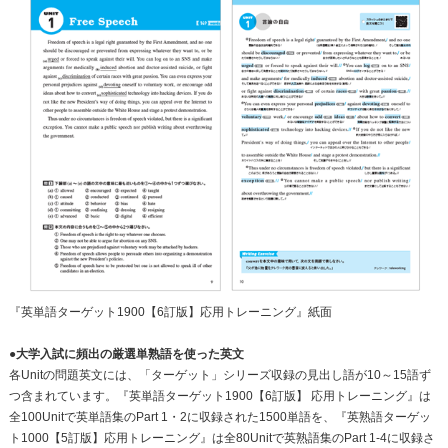
『英単語ターゲット1900【6訂版】応用トレーニング』紙面
●大学入試に頻出の厳選単熟語を使った英文
各Unitの問題英文には、「ターゲット」シリーズ収録の見出し語が10～15語ず
つ含まれています。『英単語ターゲット1900【6訂版】 応用トレーニング』は
全100Unitで英単語集のPart 1・2に収録された1500単語を、『英熟語ターゲッ
ト1000【5訂版】応用トレーニング』は全80Unitで英熟語集のPart 1-4に収録さ