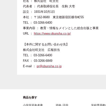
社名 ： 株式会社 旺文社
代表者 ： 代表取締役社長 生駒 大壱
設立 ： 1931年10月1日
本社 ： 〒162-8680 東京都新宿区横寺町55
TEL ： 03-3266-6400
事業内容 ： 教育・情報をメインとした総合出版と事業
URL ：
https://www.obunsha.co.jp/
【本件に関するお問い合わせ先】
株式会社旺文社 広報担当
TEL ： 03-3266-6400
FAX ： 03-3266-6849
E-mail ：
pr@obunsha.co.jp
商品を探す
小学学習参考書
資格･語学
学校専用教