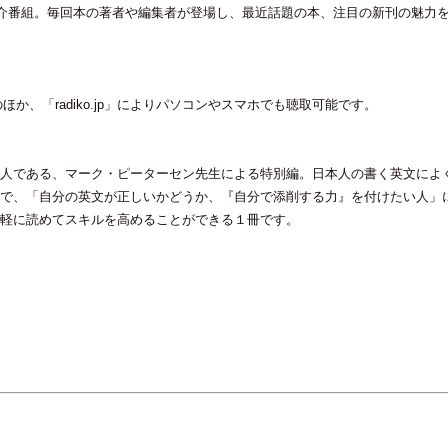
書籍紹介番組。毎回本の著者や編集者が登場し、最近話題の本、注目の新刊の魅力
Hz)のほか、「radiko.jp」によりパソコンやスマホでも聴取可能です。
人である、マーク・ピーターセン先生による特別編。日本人の書く英文によ
で、「自分の英文が正しいかどうか、『自分で添削する力』を付けたい人」
軽に読めてスキルを高めることができる１冊です。