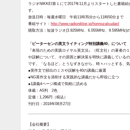
ラジオNIKKEI第１にて2017年11月よりスタートした
す。
放送日時：毎週水曜日 午前11時35分から11時50分まで
番組サイト：
http://www.radionikkei.jp/honnozatsudan/
聴取方法：短波ラジオ(3.925MHz、6.055MHz、9.595M
『
ピーターセンの英文ライティング特別講義40
』
について
『表現のための実践ロイヤル英文法』（旺文社）の著者の１
や誤解について、その原因と解決策を明快に講義しているの
です。「なるほど」とうなずきながら、時々ハッとする、気
●英作文で頻出のミスや誤解を40の講義に厳選
●NG英作文を添削する実践的な講義だから即役に立つ
●1講義4ページ構成で気軽に読める
体裁：A5判 2色
定価：1,296円（税込）
刊行日：2018年08月27日
【会社概要】