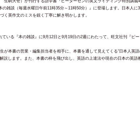
 生駒大壱）が刊行する語学書『ピーターセンの英文ライティング特別講義4
『本の雑談（毎週水曜日午前11時35分～11時50分）』に登場します。日本人に
基づく英作文のミスを鋭く丁寧に解き明かします。
されている『本の雑談』に9月12日と9月19日の2週にわたって、旺文社刊『ピ
生が本書の営業・編集担当者を相手に、本書を通して見えてくる“日本人英語
がら解説します。また、本書の枠を飛び出し、英語の上達法や現在の日本の英語