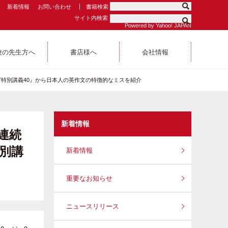
新着情報
お問い合わせ
書籍検索
サイト内検索
Powered by Yahoo! JAPAN
校の先生方へ
書店様へ
会社情報
グ特別講義40』から日本人の英作文の特徴的なミスを紹介
新着情報
連続
別講
新着情報
重要なお知らせ
ニュースリリース