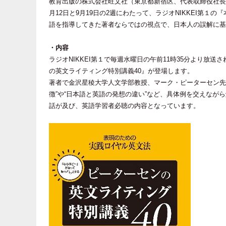
教育出版の株式会社旺文社（東京都新宿区、代表取締役社長
月12日と9月19日の2週にわたって、ラジオNIKKEI第１の
語を指導してきた著者ならではの視点で、日本人の誤解に
・内容
ラジオNIKKEI第１で毎週水曜日の午前11時35分より放送
の英文ライティング特別講義40』が登場します。
著者で金沢星稜大学人文学部教授、マーク・ピーターセン先
徴”や“日本語と英語の発想の違い”など、具体例を交えな
話が及び、英語学習者必聴の内容となっています。