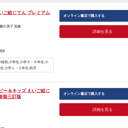
いご絵じてん プレミアム
オンライン書店で購入する
 佐藤久美子 監修
詳細を見る
359
学校初,小学生,小学５・６年生,小
生,小学１・２年生,幼児
ビー＆キッズ えいご絵じ
オンライン書店で購入する
S 新装三訂版
監修
詳細を見る