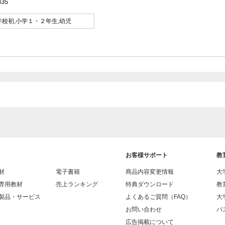
335
学校初,小学１・２年生,幼児
お客様サポート
教
材
電子書籍
商品内容変更情報
大
専用教材
売上ランキング
特典ダウンロード
教
製品・サービス
よくあるご質問（FAQ）
大
お問い合わせ
パス
広告掲載について