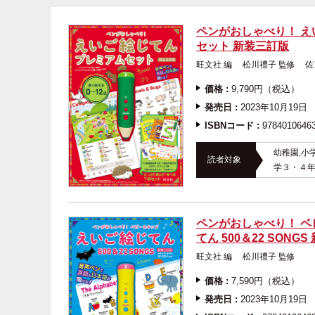
ペンがおしゃべり！ え
セット 新装三訂版
旺文社 編 松川禮子 監修
価格 :
9,790円（税込）
発売日 :
2023年10月19日
ISBNコード :
9784010646
幼稚園,小
読者対象
学３・４年
ペンがおしゃべり！ ベ
てん 500＆22 SONG
旺文社 編 松川禮子 
価格 :
7,590円（税込）
発売日 :
2023年10月19日