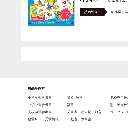
ISBNコード :
9784010646
読者対象
幼稚園,小
商品を探す
小学学習参考書
資格･語学
学校専用教
中学学習参考書
辞書
塾・予備校
高校学習参考書
児童書・読み物・知育
ライセンス
螢雪時代・受験情報
一般書・教育書