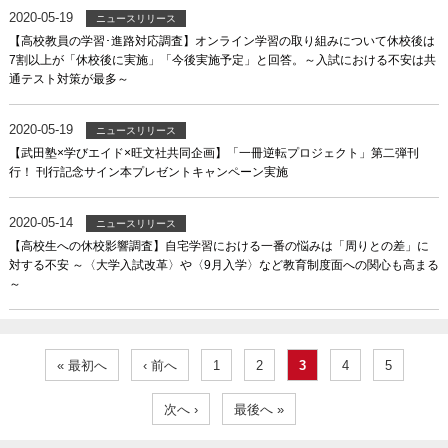
2020-05-19
ニュースリリース
【高校教員の学習･進路対応調査】オンライン学習の取り組みについて休校後は
7割以上が「休校後に実施」「今後実施予定」と回答。～入試における不安は共
通テスト対策が最多～
2020-05-19
ニュースリリース
【武田塾×学びエイド×旺文社共同企画】「一冊逆転プロジェクト」第二弾刊
行！ 刊行記念サイン本プレゼントキャンペーン実施
2020-05-14
ニュースリリース
【高校生への休校影響調査】自宅学習における一番の悩みは「周りとの差」に
対する不安 ～〈大学入試改革〉や〈9月入学〉など教育制度面への関心も高まる
～
« 最初へ
‹ 前へ
1
2
3
4
5
次へ ›
最後へ »