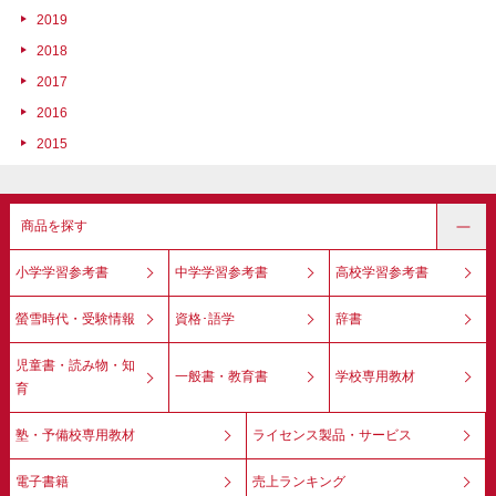
2019
2018
2017
2016
2015
商品を探す
小学学習参考書
中学学習参考書
高校学習参考書
螢雪時代・受験情報
資格･語学
辞書
児童書・読み物・知
一般書・教育書
学校専用教材
育
塾・予備校専用教材
ライセンス製品・サービス
電子書籍
売上ランキング