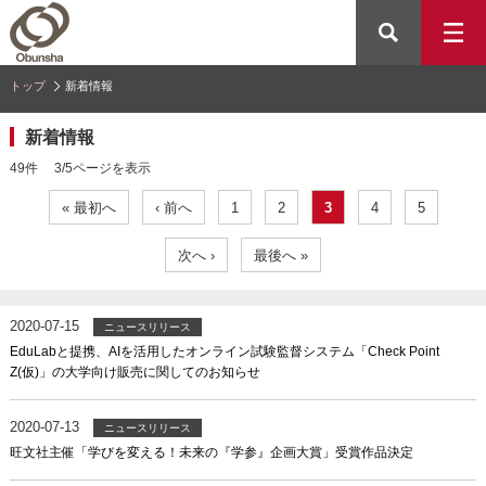
トップ
新着情報
新着情報
49件 3/5ページを表示
« 最初へ
‹ 前へ
1
2
3
4
5
次へ ›
最後へ »
2020-07-15
ニュースリリース
EduLabと提携、AIを活用したオンライン試験監督システム「Check Point
Z(仮)」の大学向け販売に関してのお知らせ
2020-07-13
ニュースリリース
旺文社主催「学びを変える！未来の『学参』企画大賞」受賞作品決定