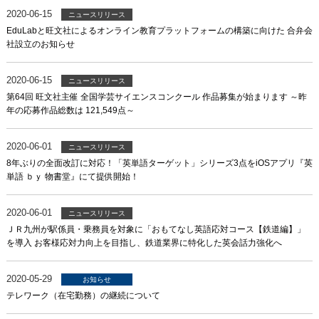
2020-06-15
ニュースリリース
EduLabと旺文社によるオンライン教育プラットフォームの構築に向けた 合弁会
社設立のお知らせ
2020-06-15
ニュースリリース
第64回 旺文社主催 全国学芸サイエンスコンクール 作品募集が始まります ～昨
年の応募作品総数は 121,549点～
2020-06-01
ニュースリリース
8年ぶりの全面改訂に対応！「英単語ターゲット」シリーズ3点をiOSアプリ『英
単語 ｂｙ 物書堂』にて提供開始！
2020-06-01
ニュースリリース
ＪＲ九州が駅係員・乗務員を対象に「おもてなし英語応対コース【鉄道編】」
を導入 お客様応対力向上を目指し、鉄道業界に特化した英会話力強化へ
2020-05-29
お知らせ
テレワーク（在宅勤務）の継続について