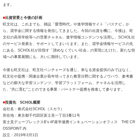
ます。
■
出資背景と今後の計画
旺文社は、これまでも、雑誌「螢雪時代」や進学情報サイト「パスナビ」か
ら、奨学金に関する情報を発信してきました。今回の出資を機に、今後は、旺
文社の高等学校等への営業チャネル、進学情報コンテンツを活用し、SCHOL社
のサービス発展を、サポートしてまいります。また、奨学金情報サービスの先
にある、SCHOL社が目指す「諦めなくていい社会」の実現にむけた、新たな領
域への事業展開にも、大いに期待しています。
今後も旺文社は、旺文社ベンチャーズを通じ、単なる資金提供のみではなく、
旺文社や提携・関連企業が長年培ってきた教育分野に関するノウハウ、参考書
などの膨大な学習コンテンツ、学習プラットフォーム、チャネルを活用し
た、“共に育む”ことのできる事業・パートナー提携を推進して参ります。
■
投資先 SCHOL概要
会社名：株式会社SCHOL（スカラ）
所在地：東京都千代田区富士見一丁目3番11号
富士見デュープレックスB’s 4F産学連携インキュベーションオフィス THE CR
OSSPOINT 内
設立：2019年3月1日