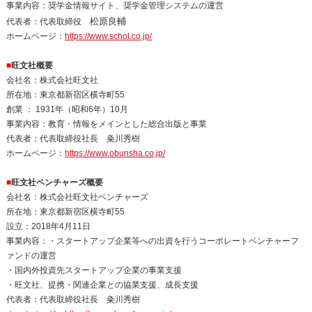
事業内容：奨学金情報サイト、奨学金管理システムの運営
松原良輔
代表者：代表取締役
ホームページ：
https://www.schol.co.jp/
■
旺文社概要
会社名：株式会社旺文社
所在地：東京都新宿区横寺町55
創業 ： 1931年（昭和6年）10月
事業内容：教育・情報をメインとした総合出版と事業
代表者：代表取締役社長 粂川秀樹
ホームページ：
https://www.obunsha.co.jp/
■
旺文社ベンチャーズ概要
会社名：株式会社旺文社ベンチャーズ
所在地：東京都新宿区横寺町55
設立：2018年4月11日
事業内容：・スタートアップ企業等への出資を行うコーポレートベンチャーフ
ァンドの運営
・国内外投資先スタートアップ企業の事業支援
・旺文社、提携・関連企業との協業支援、成長支援
代表者：代表取締役社長 粂川秀樹