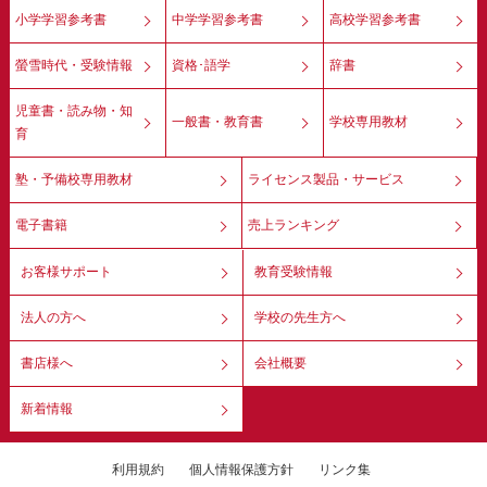
小学学習参考書
中学学習参考書
高校学習参考書
螢雪時代・受験情報
資格･語学
辞書
児童書・読み物・知
一般書・教育書
学校専用教材
育
塾・予備校専用教材
ライセンス製品・サービス
電子書籍
売上ランキング
お客様サポート
教育受験情報
法人の方へ
学校の先生方へ
書店様へ
会社概要
新着情報
利用規約
個人情報保護方針
リンク集