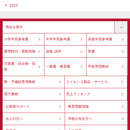
2015
商品を探す
小学学習参考書
中学学習参考書
高校学習参考書
螢雪時代・受験情報
資格･語学
辞書
児童書・読み物・知
一般書・教育書
学校専用教材
育
塾・予備校専用教材
ライセンス製品・サービス
電子書籍
売上ランキング
お客様サポート
教育受験情報
法人の方へ
学校の先生方へ