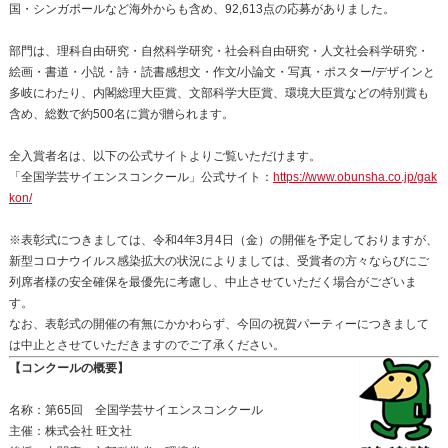
国・シンガポールなど海外からも含め、92,613点の応募がありました。
部門は、理科自由研究・自然科学研究・社会科自由研究・人文社会科学研究・
絵画・書道・小説・詩・読書感想文・作文/小論文・写真・ポスター/デザインと
多岐にわたり、内閣総理大臣賞、文部科学大臣賞、環境大臣賞などの特別賞も
含め、総数で約500名に賞が贈られます。
全入賞者名は、以下の公式サイトよりご覧いただけます。
「全国学芸サイエンスコンクール」公式サイト：
https://www.obunsha.co.jp/gak
kon/
※表彰式につきましては、令和4年3月4日（金）の開催を予定しておりますが、
新型コロナウイルス感染拡大の状況によりましては、受賞者の方々ならびにご
列席者様の安全確保を最優先に考慮し、中止させていただく場合がございま
す。
なお、表彰式の開催の有無にかかわらず、今回の祝賀パーティーにつきまして
は中止とさせていただきますのでご了承ください。
【コンクールの概要】
名称：第65回 全国学芸サイエンスコンクール
主催：株式会社 旺文社