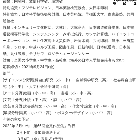
後援：内閣府、文部科学省、環境省
特別協賛：フジテレビジョン、日本英語検定協会、大日本印刷
特別協力：日本科学技術振興財団、日本芸術院、早稲田大学、慶應義塾、共同
通信社
協賛：センチュリー文化財団、大林組、大塚商会、日本書道教育學會、日本書
道藝術専門学校、システムシンク、みずほ銀行、カシオ計算機、パイロットコ
ーポレーション、三井住友海上火災保険、岩岡印刷、共同印刷、旭洋、三省堂
印刷、シロキ、中越パルプ工業、図書印刷、日新印刷、日本紙通商、日本製
紙、丸住製紙、モリサワ、ロジテムエージェンシー
対象：全国の小学生・中学生・高校生（海外の日本人学校在籍者も含む）
応募締切：2021年9月24日(金)
部門：
[サイエンス分野]理科自由研究（小・中）・自然科学研究（高）・社会科自由研
究（小・中）・人文社会科学研究（高）
[アート分野]絵画（小・中・高）・書道（小・中・高）
[文芸Ⅰ分野]小説（中・高）・詩（小・中・高）
[文芸Ⅱ分野]読書感想文（小・中・高）・作文/小論文（小・中・高）
[環境分野]写真（小・中・高）・ポスター/デザイン（小・中・高）
今後の主な予定：
2022年 2月中旬「第65回金賞作品集」刊行
2月下旬 参加賞発送予定
3月4日（金）表彰式 (予定)