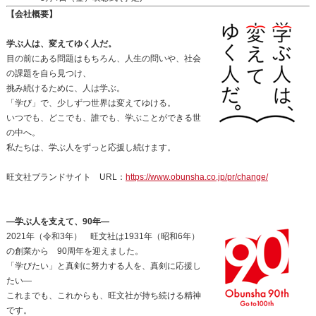
【会社概要】
学ぶ人は、変えてゆく人だ。
目の前にある問題はもちろん、人生の問いや、社会
の課題を自ら見つけ、
挑み続けるために、人は学ぶ。
「学び」で、少しずつ世界は変えてゆける。
いつでも、どこでも、誰でも、学ぶことができる世
の中へ。
私たちは、学ぶ人をずっと応援し続けます。
旺文社ブランドサイト URL：
https://www.obunsha.co.jp/pr/change/
―学ぶ人を支えて、90年―
2021年（令和3年） 旺文社は1931年（昭和6年）
の創業から 90周年を迎えました。
「学びたい」と真剣に努力する人を、真剣に応援し
たい—
これまでも、これからも、旺文社が持ち続ける精神
です。