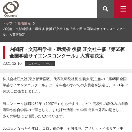
トップ
新着情報
内閣府・文部科学省・環境省 後援 旺文社主催『第65回 全国学芸サイエンスコンクー
ル』入賞者決定
内閣府・文部科学省・環境省 後援 旺文社主催『第65回
全国学芸サイエンスコンクール』入賞者決定
2021-12-10
ニュースリリース
株式会社旺文社(東京都新宿区、代表取締役社長 生駒大壱)主催の「第65回全国
学芸サイエンスコンクール」は、今年度のすべての入賞者を決定し、2021年12
月10日に発表しました。
当コンクールは昭和32年（1957年）から始まり、小･中･高校生の夏休みの創作
活動や総合学習の一環として、また課外活動での学習成果の発表の場として、
多くの学校にご活用いただいています。
65回目となった今年は、コロナ禍の中、全国各地、アメリカ・イタリア・中