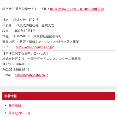
旺文社90周年記念サイト URL：
https://www.obunsha.co.jp/pr/obn90th/
社名 ： 株式会社 旺文社
代表者 ： 代表取締役社長 生駒大壱
設立 ： 1931年10月1日
本社 ： 〒162-8680 東京都新宿区横寺町55
事業内容 ： 教育・情報をメインとした総合出版と事業
U R L ：
https://www.obunsha.co.jp/
【本件に関するお問い合わせ先】
株式会社旺文社 全国学芸サイエンスコンクール事務局
TEL:03-3266-8002
FAX:03-3266-6849
E-mail：
gakkon@obunsha.co.jp
新着情報
新着情報
重要なお知らせ