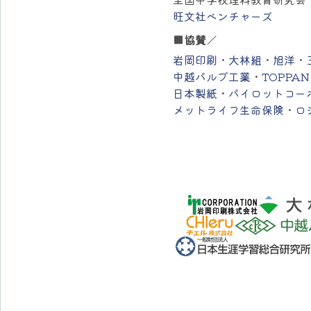
旺文社ベンチャーズ
■協賛
／
岩岡印刷
・
大林組
・
旭洋
・
中越パルプ工業
・
TOPPA
日本製紙
・
パイロットコー
メットライフ生命保険
・
ロ