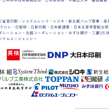
三省堂印刷
・
システムシンク
・
シロキ
・
新生紙パルプ商事
・
高
Nクロレ
・
日能研
・
日新印刷
・
日本紙通商
・
日本生涯学習総合研
ポレーション
・
北越コーポレーション
・
みずほ銀行
・
三菱UFJ
ジテムエージェンシー