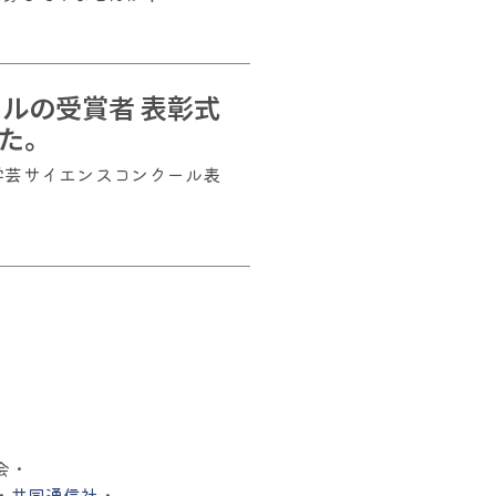
）
ルの受賞者 表彰式
た。
国学芸サイエンスコンクール表
会・
・
共同通信社
・