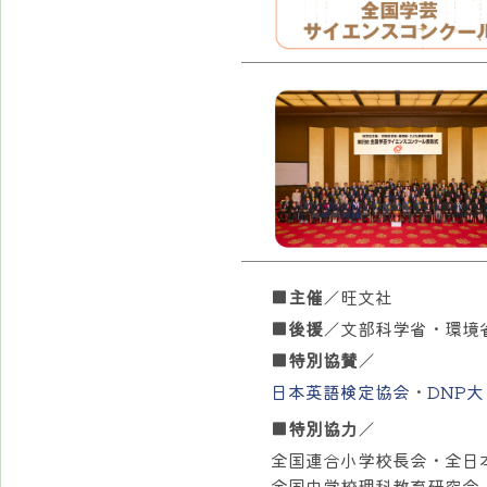
■主催
／旺文社
■後援
／文部科学省・環境
■特別協賛
／
日本英語検定協会
・
DNP
■特別協力
／
全国連合小学校長会・
全日
全国中学校理科教育研究会