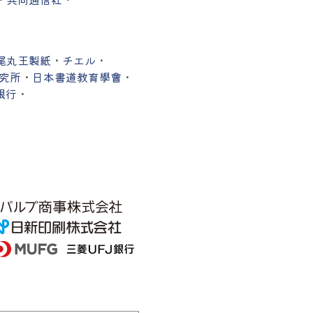
尾丸王製紙
・
チエル
・
究所
・
日本書道教育學會
・
銀行
・