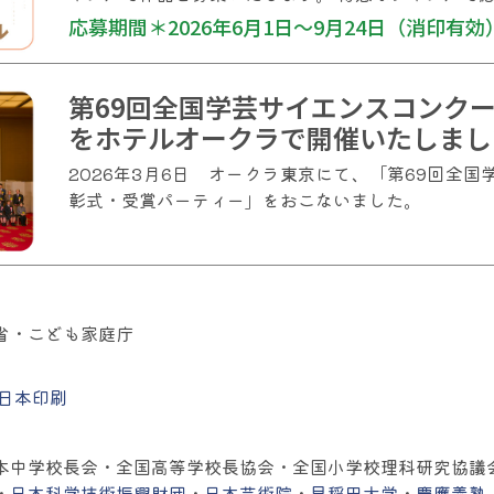
応募期間＊2026年6月1日〜9月24日（消印有効
第69回全国学芸サイエンスコンクー
をホテルオークラで開催いたしまし
2026年3月6日 オークラ東京にて、「第69回全
彰式・受賞パーティー」をおこないました。
省・こども家庭庁
大日本印刷
本中学校長会・
全国高等学校長協会・
全国小学校理科研究協議
・
日本科学技術振興財団
・
日本芸術院
・
早稲田大学
・
慶應義塾