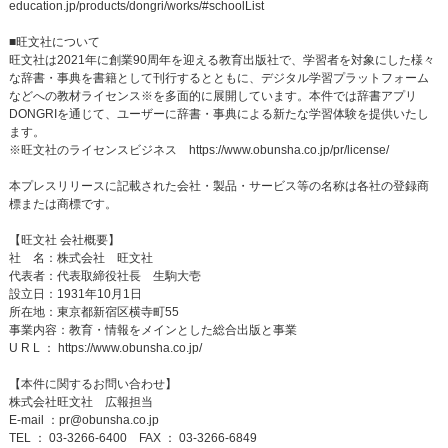
education.jp/products/dongri/works/#schoolList
■旺文社について
旺文社は2021年に創業90周年を迎える教育出版社で、学習者を対象にした様々
な辞書・事典を書籍として刊行するとともに、デジタル学習プラットフォーム
などへの教材ライセンス※を多面的に展開しています。本件では辞書アプリ
DONGRIを通じて、ユーザーに辞書・事典による新たな学習体験を提供いたし
ます。
※旺文社のライセンスビジネス
https://www.obunsha.co.jp/pr/license/
本プレスリリースに記載された会社・製品・サービス等の名称は各社の登録商
標または商標です。
【旺文社 会社概要】
社 名：株式会社 旺文社
代表者：代表取締役社長 生駒大壱
設立日：1931年10月1日
所在地：東京都新宿区横寺町55
事業内容：教育・情報をメインとした総合出版と事業
U R L ：
https://www.obunsha.co.jp/
【本件に関するお問い合わせ】
株式会社旺文社 広報担当
E-mail ：
pr@obunsha.co.jp
TEL ： 03-3266-6400 FAX ： 03-3266-6849