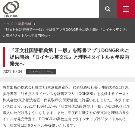
トップ
新着情報
『旺文社国語辞典第十一版』を辞書アプリDONGRI®に提供開始 『ロイヤル英文法』
と理科4タイトルも年度内発売へ
『旺文社国語辞典第十一版』を辞書アプリDONGRI®に
提供開始 『ロイヤル英文法』と理科4タイトルも年度内
発売へ
2021-10-04
ニュースリリース
教育出版の株式会社旺文社(東京都新宿区、代表取締役社長：生駒大壱)は辞典、
参考書等、計６点のライセンスを辞書アプリ「DONGRI」を提供するイースト
株式会社(東京都渋谷区、代表取締役 熊野哲也)に許諾いたしました。本ライセ
ンスにより、2021年10月4日から『旺文社国語辞典 第十一版』がDONGRIにて
購入いただけるようになります。また、年度内に旺文社の英文法と理科の５タ
イトルが発売予定で、DONGRIの高校生向けラインナップ計32タイトルのう
ち、旺文社は計9タイトルを提供いたします。