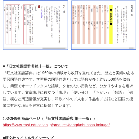
■『旺文社国語辞典第十一版』について
『旺文社国語辞典』は1960年の初版から改訂を重ねてきた、歴史と実績のある
学習国語辞典です。学習用の国語辞典としては語数が多く約83,500語を収録
し、簡潔でオーソドックスな語釈、クセのない用例など、分かりやすさを追求
しています。文章表現に役立つ「表現」「使い分け」「ちがい」「類語」「敬
語」欄など周辺情報が充実し、和歌／俳句／人名／作品名／古語など国語の授
業に有用な項目を豊富に採録しています。
〇DONGRI商品ページ（『旺文社国語辞典 第十一版』）
https://www.east-education.jp/products/dongri/obunsha-kokugo/
■旺文社タイトルラインナップ