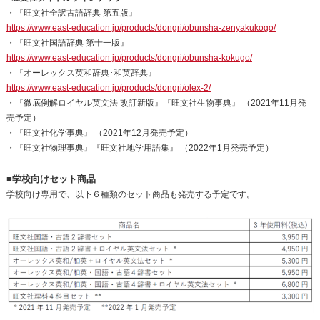
・『旺文社全訳古語辞典 第五版』
https://www.east-education.jp/products/dongri/obunsha-zenyakukogo/
・『旺文社国語辞典 第十一版』
https://www.east-education.jp/products/dongri/obunsha-kokugo/
・『オーレックス英和辞典･和英辞典』
https://www.east-education.jp/products/dongri/olex-2/
・『徹底例解ロイヤル英文法 改訂新版』『旺文社生物事典』 （2021年11月発
売予定）
・『旺文社化学事典』 （2021年12月発売予定）
・『旺文社物理事典』『旺文社地学用語集』 （2022年1月発売予定）
■学校向けセット商品
学校向け専用で、以下６種類のセット商品も発売する予定です。