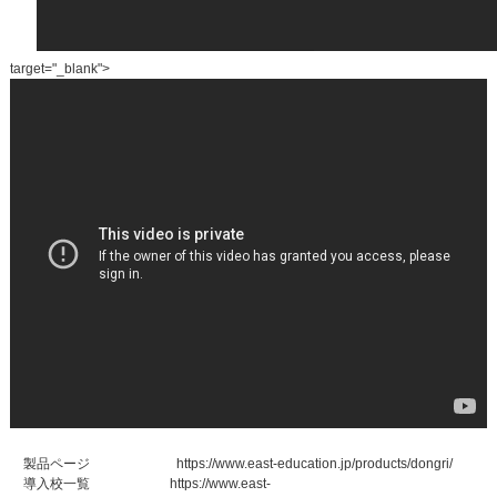
target="_blank">
製品ページ
https://www.east-education.jp/products/dongri/
導入校一覧
https://www.east-