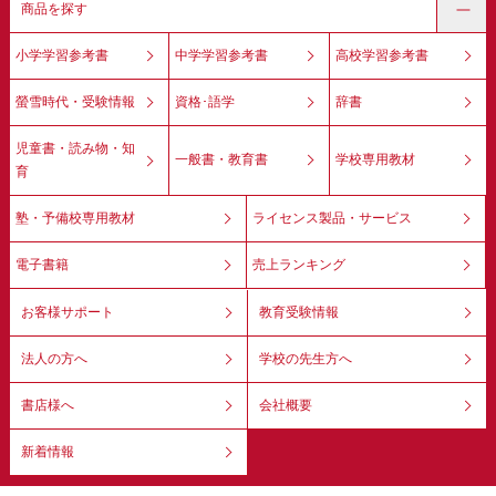
商品を探す
小学学習参考書
中学学習参考書
高校学習参考書
螢雪時代・受験情報
資格･語学
辞書
児童書・読み物・知
一般書・教育書
学校専用教材
育
塾・予備校専用教材
ライセンス製品・サービス
電子書籍
売上ランキング
お客様サポート
教育受験情報
法人の方へ
学校の先生方へ
書店様へ
会社概要
新着情報