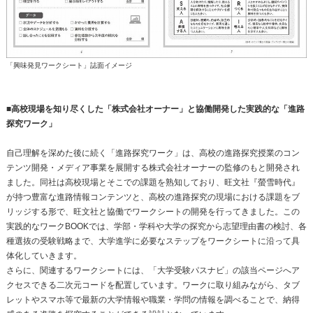
「興味発見ワークシート」誌面イメージ
■高校現場を知り尽くした「株式会社オーナー」と協働開発した実践的な「進路
探究ワーク」
自己理解を深めた後に続く「進路探究ワーク」は、高校の進路探究授業のコン
テンツ開発・メディア事業を展開する株式会社オーナーの監修のもと開発され
ました。同社は高校現場とそこでの課題を熟知しており、旺文社『螢雪時代』
が持つ豊富な進路情報コンテンツと、高校の進路探究の現場における課題をブ
リッジする形で、旺文社と協働でワークシートの開発を行ってきました。この
実践的なワークBOOKでは、学部・学科や大学の探究から志望理由書の検討、各
種選抜の受験戦略まで、大学進学に必要なステップをワークシートに沿って具
体化していきます。
さらに、関連するワークシートには、「大学受験パスナビ」の該当ページへア
クセスできる二次元コードを配置しています。ワークに取り組みながら、タブ
レットやスマホ等で最新の大学情報や職業・学問の情報を調べることで、納得