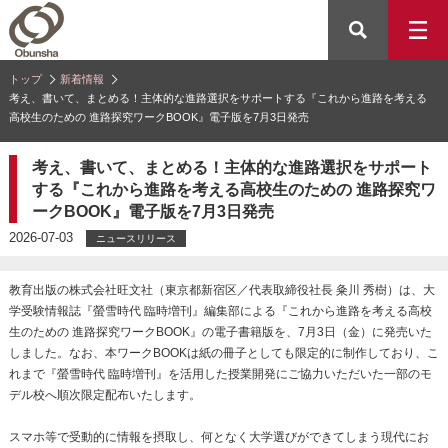
トップ
新着情報
考え、書いて、まとめる！主体的な進路選択をサポートする『これから進路を考える
高校生のための 進路探究ワークBOOK』電子版を7月3日発売
考え、書いて、まとめる！主体的な進路選択をサポート
する『これから進路を考える高校生のための 進路探究ワ
ークBOOK』電子版を7月3日発売
2026-07-03
ニュースリリース
教育出版の株式会社旺文社（東京都新宿区／代表取締役社長 粂川 秀樹）は、大
学受験情報誌『螢雪時代 臨時増刊』編集部による『これから進路を考える高校
生のための 進路探究ワークBOOK』の電子書籍版を、7月3日（金）に発売いた
しました。なお、本ワークBOOKは紙の冊子としても限定的に制作しており、こ
れまで『螢雪時代 臨時増刊』を活用した授業開発にご協力いただいた一部のモ
デル校へ順次限定配布いたします。
スマホ等で受動的に情報を摂取し、何となく大学選びができてしまう現代にお