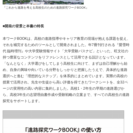
『これから進路を考える高校生のための進路探究ワークBOOK』
■開発の背景と本書の特長
本ワークBOOKは、高校の進路指導やキャリア教育の現場が抱える課題を捉え、
それを補完するためのツールとして開発されました。年7冊刊行される『螢雪時
代 臨時増刊』や大学受験情報サイト「大学受験パスナビ」といった、旺文社の
持つ豊富なコンテンツをリファレンスとして活用できる設計となっています。
「なんとなく」大学選びをしてしまう高校生に向けて、まずは自己理解から始
め、自身の興味や向いている分野をしっかりと把握したうえで、具体的な進路
選択へと進む「理想的なステップ」を体系的にまとめています。実際の高校の
授業で活用され、先生や生徒から高い評価を得てきたワークシートを、全32ペ
ージの実用性の高い内容に集約しました。高校1・2年生の早期の進路選びか
ら、高校3年生の志望理由書作成や受験戦略の立案まで、すべての高校生の進路
探究をサポートします。