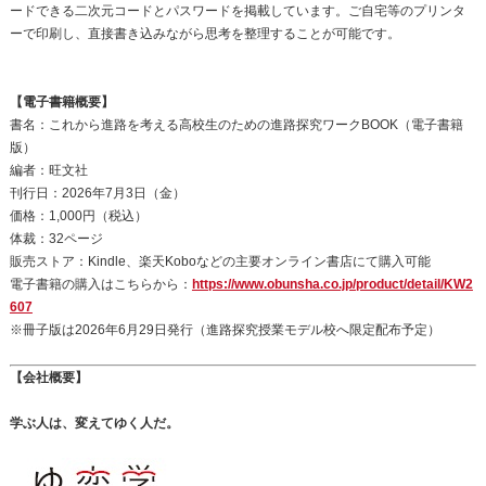
ードできる二次元コードとパスワードを掲載しています。ご自宅等のプリンタ
ーで印刷し、直接書き込みながら思考を整理することが可能です。
【電子書籍概要】
書名：これから進路を考える高校生のための進路探究ワークBOOK（電子書籍
版）
編者：旺文社
刊行日：2026年7月3日（金）
価格：1,000円（税込）
体裁：32ページ
販売ストア：Kindle、楽天Koboなどの主要オンライン書店にて購入可能
電子書籍の購入はこちらから：
https://www.obunsha.co.jp/product/detail/KW2
607
※冊子版は2026年6月29日発行（進路探究授業モデル校へ限定配布予定）
【会社概要】
学ぶ人は、変えてゆく人だ。