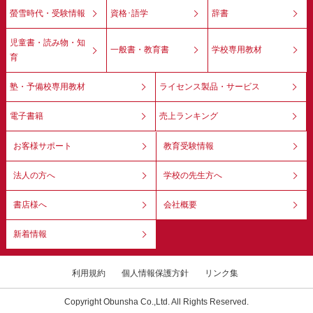
螢雪時代・受験情報
資格･語学
辞書
児童書・読み物・知
一般書・教育書
学校専用教材
育
塾・予備校専用教材
ライセンス製品・サービス
電子書籍
売上ランキング
お客様サポート
教育受験情報
法人の方へ
学校の先生方へ
書店様へ
会社概要
新着情報
利用規約
個人情報保護方針
リンク集
Copyright Obunsha Co.,Ltd. All Rights Reserved.