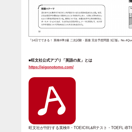
『14日でできる！ 英検®準1級 二次試験・面接 完全予想問題 3訂版』No.4Ques
■旺文社公式アプリ「英語の友」とは
https://eigonotomo.com/
旺文社が刊行する英検®・TOEIC®L&Rテスト・TOEFL