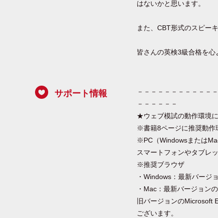
はないかと思います。
また、CBT形式のスピー
皆さんの英検3級合格を心
－－－－－－－－－－－
サポート情報
－－－－－－
★ウェブ模試の動作環境
※書籍8ページに推奨動作
※PC（Windowsまたは
スマートフォンやタブレ
※推奨ブラウザ
・Windows：最新バージョンのM
・Mac：最新バージョンのGoo
旧バージョンのMicrosoft
ございます。