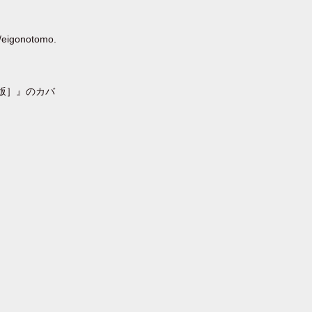
onotomo.
訂版］』のカバ