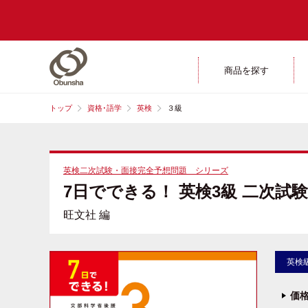
商品を探す
トップ
資格･語学
英検
３級
英検二次試験・面接完全予想問題 シリーズ
7日でできる！ 英検3級 二次試
旺文社 編
英検
価格