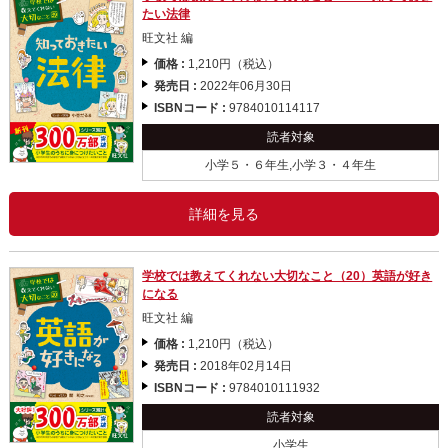
たい法律
旺文社 編
価格 :
1,210円（税込）
発売日 :
2022年06月30日
ISBNコード :
9784010114117
読者対象
小学５・６年生,小学３・４年生
詳細を見る
学校では教えてくれない大切なこと（20）英語が好き
になる
旺文社 編
価格 :
1,210円（税込）
発売日 :
2018年02月14日
ISBNコード :
9784010111932
読者対象
小学生