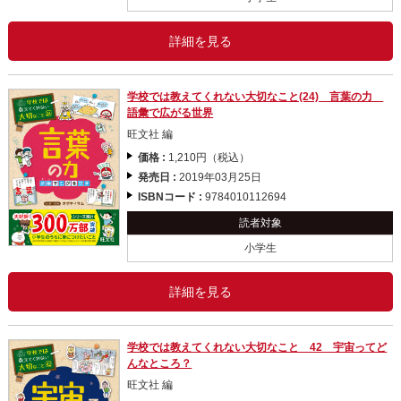
詳細を見る
学校では教えてくれない大切なこと(24) 言葉の力
語彙で広がる世界
旺文社 編
価格 :
1,210円（税込）
発売日 :
2019年03月25日
ISBNコード :
9784010112694
読者対象
小学生
詳細を見る
学校では教えてくれない大切なこと 42 宇宙ってど
んなところ？
旺文社 編