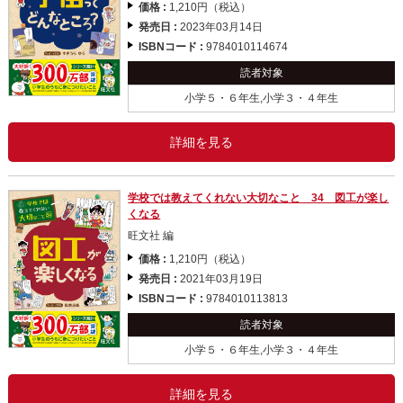
価格 :
1,210円（税込）
発売日 :
2023年03月14日
ISBNコード :
9784010114674
読者対象
小学５・６年生,小学３・４年生
詳細を見る
学校では教えてくれない大切なこと 34 図工が楽し
くなる
旺文社 編
価格 :
1,210円（税込）
発売日 :
2021年03月19日
ISBNコード :
9784010113813
読者対象
小学５・６年生,小学３・４年生
詳細を見る