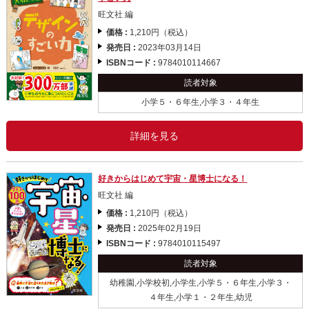
旺文社 編
価格 :
1,210円（税込）
発売日 :
2023年03月14日
ISBNコード :
9784010114667
読者対象
小学５・６年生,小学３・４年生
詳細を見る
好きからはじめて宇宙・星博士になる！
旺文社 編
価格 :
1,210円（税込）
発売日 :
2025年02月19日
ISBNコード :
9784010115497
読者対象
幼稚園,小学校初,小学生,小学５・６年生,小学３・
４年生,小学１・２年生,幼児