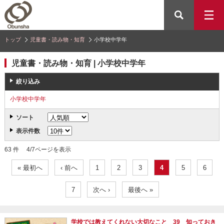
トップ
児童書・読み物・知育
小学校中学年
児童書・読み物・知育 | 小学校中学年
絞り込み
小学校中学年
ソート
表示件数
63 件 4/7ページを表示
« 最初へ
‹ 前へ
1
2
3
4
5
6
7
次へ ›
最後へ »
学校では教えてくれない大切なこと 39 知っておき