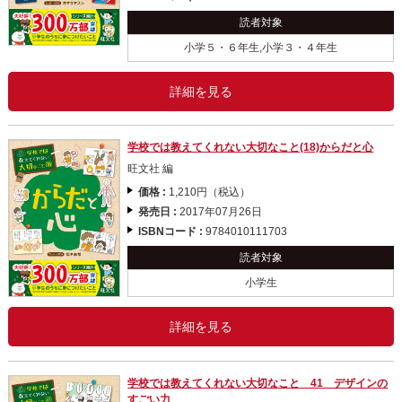
読者対象
小学５・６年生,小学３・４年生
詳細を見る
学校では教えてくれない大切なこと(18)からだと心
旺文社 編
価格 :
1,210円（税込）
発売日 :
2017年07月26日
ISBNコード :
9784010111703
読者対象
小学生
詳細を見る
学校では教えてくれない大切なこと 41 デザインの
すごい力