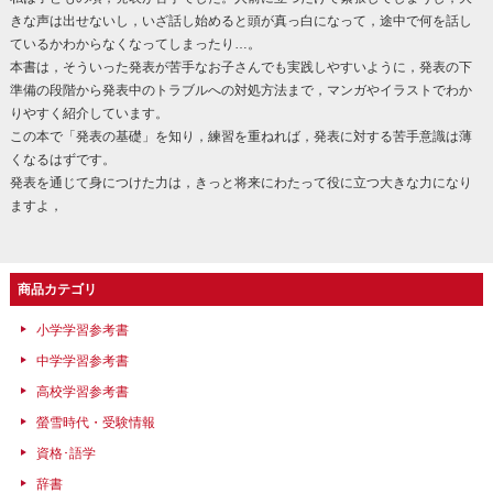
きな声は出せないし，いざ話し始めると頭が真っ白になって，途中で何を話し
ているかわからなくなってしまったり…。
本書は，そういった発表が苦手なお子さんでも実践しやすいように，発表の下
準備の段階から発表中のトラブルへの対処方法まで，マンガやイラストでわか
りやすく紹介しています。
この本で「発表の基礎」を知り，練習を重ねれば，発表に対する苦手意識は薄
くなるはずです。
発表を通じて身につけた力は，きっと将来にわたって役に立つ大きな力になり
ますよ，
商品カテゴリ
小学学習参考書
中学学習参考書
高校学習参考書
螢雪時代・受験情報
資格･語学
辞書