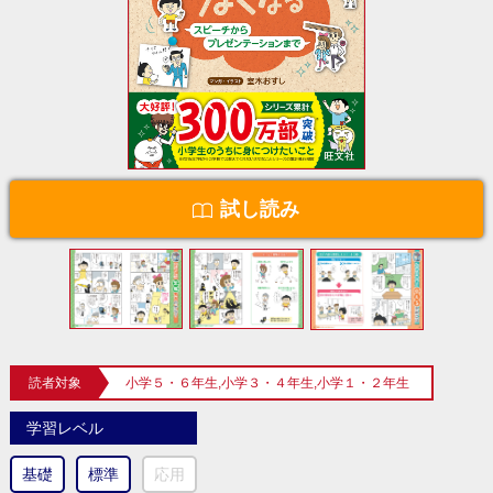
試し読み
読者対象
小学５・６年生,小学３・４年生,小学１・２年生
学習レベル
基礎
標準
応用