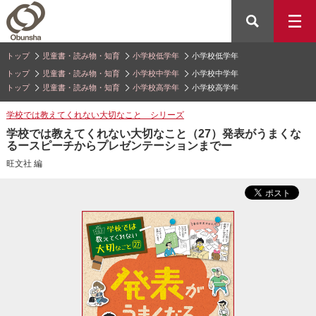
トップ
児童書・読み物・知育
小学校低学年
小学校低学年
トップ
児童書・読み物・知育
小学校中学年
小学校中学年
トップ
児童書・読み物・知育
小学校高学年
小学校高学年
学校では教えてくれない大切なこと シリーズ
学校では教えてくれない大切なこと（27）発表がうまくな
るースピーチからプレゼンテーションまでー
旺文社 編