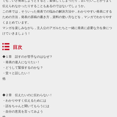
でも，いざ発表しようとすると，緊張してしまったり，言いたいことがうまく
伝えられなかったりすることもあるのではないでしょうか。
この本では，そういった発表での悩みの解決方法や，わかりやすい発表にする
ための方法，発表の原稿の書き方，資料の使い方などを，マンガでわかりやす
くまとめています。
マンガを楽しみながら，主人公のアガルたちと一緒に発表に必要な力を身につ
けていきましょう！
目次
◆１章 話すのが苦手なのはなぜ？
・発表の達人になりたい！
・どうして緊張するのかな？
・堂々と話したい！
他
◆２章 伝えたいのに伝わらない！
・わかりやすく伝えるためには
・話をちゃんと聞いてもらうには
・自分の意見を言ってみよう
他