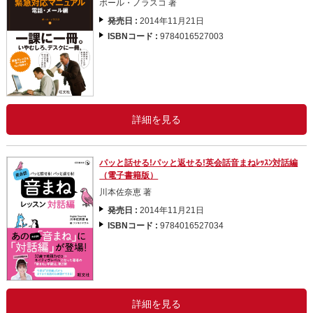
ポール・ノラスコ 著
発売日 :
2014年11月21日
ISBNコード :
9784016527003
詳細を見る
パッと話せる!パッと返せる!英会話音まねﾚｯｽﾝ対話編
（電子書籍版）
川本佐奈恵 著
発売日 :
2014年11月21日
ISBNコード :
9784016527034
詳細を見る