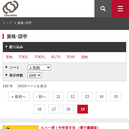
トップ
資格･語学
資格･語学
絞り込み
英検
TOEIC
TOEFL
IELTS
TEAP
漢検
ソート
表示件数
190 件 19/19ページを表示
« 最初へ
‹ 前へ
11
12
13
14
15
16
17
18
19
もう一度！中学英文法 （電子書籍版）