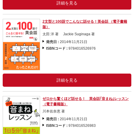
詳細を見る
2文型と100語でこんなに話せる！英会話 （電子書籍
版）
太田 洋 著 Jackie Suginaga 著
発売日 :
2014年11月21日
ISBNコード :
9784016526976
詳細を見る
ゼロから驚くほど話せる！ 英会話｢音まね｣レッスン
（電子書籍版）
川本佐奈恵 著
発売日 :
2014年11月21日
ISBNコード :
9784016526983