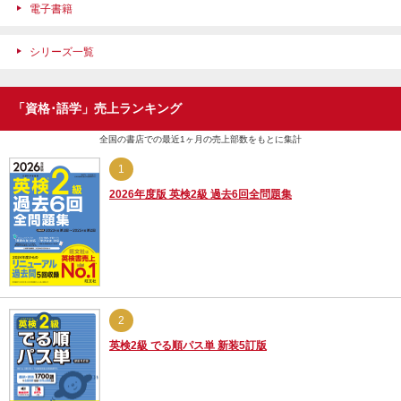
電子書籍
シリーズ一覧
「資格･語学」売上ランキング
全国の書店での最近1ヶ月の売上部数をもとに集計
1
2026年度版 英検2級 過去6回全問題集
2
英検2級 でる順パス単 新装5訂版