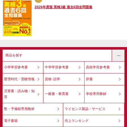
2026年度版 英検3級 過去6回全問題集
商品を探す
小学学習参考書
中学学習参考書
高校学習参考書
螢雪時代・受験情報
資格･語学
辞書
児童書・読み物・知
一般書・教育書
学校専用教材
育
塾・予備校専用教材
ライセンス製品・サービス
電子書籍
売上ランキング