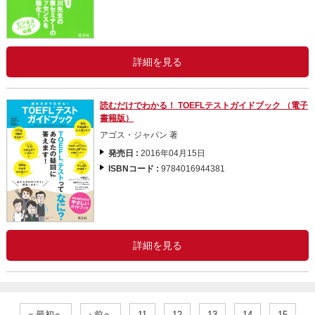
詳細を見る
読むだけでわかる！ TOEFLテストガイドブック （電子
書籍版）
アゴス・ジャパン 著
発売日 :
2016年04月15日
ISBNコード :
9784016944381
詳細を見る
« 最初へ
‹ 前へ
11
12
13
14
15