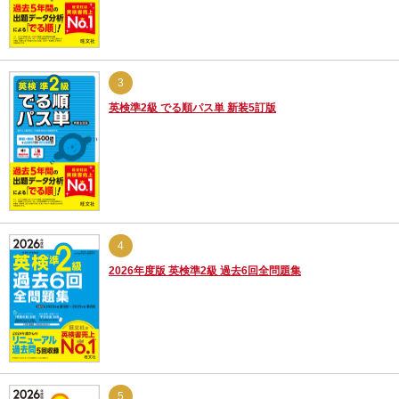
3
英検準2級 でる順パス単 新装5訂版
4
2026年度版 英検準2級 過去6回全問題集
5