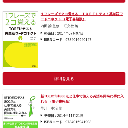
１フレーズで２コ覚える ＴＯＥＦＬテスト英単語ワ
ードコネクト （電子書籍版）
内田 諭 監修 旺文社 編
発売日 :
2017年07月07日
ISBNコード :
9784016940147
詳細を見る
新TOEICﾃｽﾄ800点と仕事で使える英語を同時に手に入
れる （電子書籍版）
早川 幸治 著
発売日 :
2014年11月21日
ISBNコード :
9784016941908